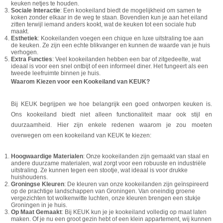
keuken netjes te houden.
Sociale Interactie
: Een kookeiland biedt de mogelijkheid om samen te
koken zonder elkaar in de weg te staan. Bovendien kun je aan het eiland
zitten terwijl iemand anders kookt, wat de keuken tot een sociale hub
maakt.
Esthetiek
: Kookeilanden voegen een chique en luxe uitstraling toe aan
de keuken. Ze zijn een echte blikvanger en kunnen de waarde van je huis
verhogen.
Extra Functies
: Veel kookeilanden hebben een bar of zitgedeelte, wat
ideaal is voor een snel ontbijt of een informeel diner. Het fungeert als een
tweede leefruimte binnen je huis.
Waarom Kiezen voor een Kookeiland van KEUK?
Bij KEUK begrijpen we hoe belangrijk een goed ontworpen keuken is.
Ons kookeiland biedt niet alleen functionaliteit maar ook stijl en
duurzaamheid. Hier zijn enkele redenen waarom je zou moeten
overwegen om een kookeiland van KEUK te kiezen:
Hoogwaardige Materialen
: Onze kookeilanden zijn gemaakt van staal en
andere duurzame materialen, wat zorgt voor een robuuste en industriële
uitstraling. Ze kunnen tegen een stootje, wat ideaal is voor drukke
huishoudens.
Groningse Kleuren
: De kleuren van onze kookeilanden zijn geïnspireerd
op de prachtige landschappen van Groningen. Van oneindig groene
vergezichten tot wolkenwitte luchten, onze kleuren brengen een stukje
Groningen in je huis.
Op Maat Gemaakt
: Bij KEUK kun je je kookeiland volledig op maat laten
maken. Of je nu een groot gezin hebt of een klein appartement, wij kunnen