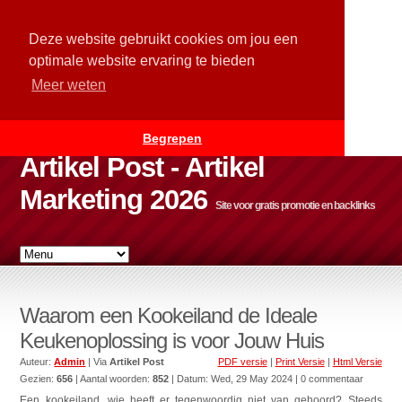
Deze website gebruikt cookies om jou een
optimale website ervaring te bieden
Meer weten
Begrepen
Artikel Post - Artikel
Marketing 2026
Site voor gratis promotie en backlinks
Waarom een Kookeiland de Ideale
Keukenoplossing is voor Jouw Huis
Auteur:
Admin
| Via
Artikel Post
PDF versie
|
Print Versie
|
Html Versie
Gezien:
656
| Aantal woorden:
852
| Datum:
Wed, 29 May 2024
| 0 commentaar
Een kookeiland, wie heeft er tegenwoordig niet van gehoord? Steeds