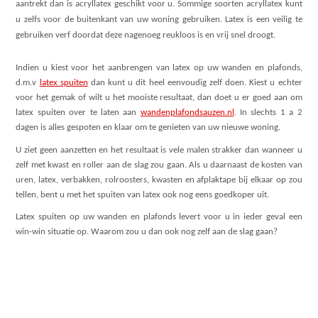
aantrekt dan is acryllatex geschikt voor u. Sommige soorten acryllatex kunt
u zelfs voor de buitenkant van uw woning gebruiken. Latex is een veilig te
gebruiken verf doordat deze nagenoeg reukloos is en vrij snel droogt.
Indien u kiest voor het aanbrengen van latex op uw wanden en plafonds,
d.m.v
latex spuiten
dan kunt u dit heel eenvoudig zelf doen. Kiest u echter
voor het gemak of wilt u het mooiste resultaat, dan doet u er goed aan om
latex spuiten over te laten aan
wandenplafondsauzen.nl
. In slechts 1 a 2
dagen is alles gespoten en klaar om te genieten van uw nieuwe woning.
U ziet geen aanzetten en het resultaat is vele malen strakker dan wanneer u
zelf met kwast en roller aan de slag zou gaan. Als u daarnaast de kosten van
uren, latex, verbakken, rolroosters, kwasten en afplaktape bij elkaar op zou
tellen, bent u met het spuiten van latex ook nog eens goedkoper uit.
Latex spuiten op uw wanden en plafonds levert voor u in ieder geval een
win-win situatie op. Waarom zou u dan ook nog zelf aan de slag gaan?