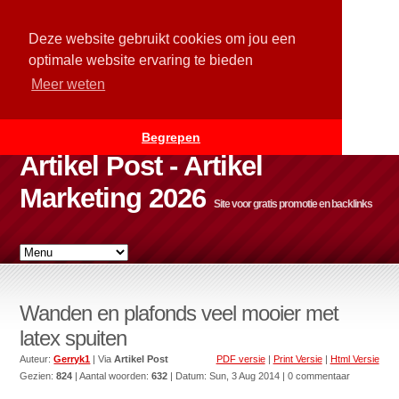
Deze website gebruikt cookies om jou een
optimale website ervaring te bieden
Meer weten
Begrepen
Artikel Post - Artikel
Marketing 2026
Site voor gratis promotie en backlinks
Wanden en plafonds veel mooier met
latex spuiten
Auteur:
Gerryk1
| Via
Artikel Post
PDF versie
|
Print Versie
|
Html Versie
Gezien:
824
| Aantal woorden:
632
| Datum:
Sun, 3 Aug 2014
| 0 commentaar