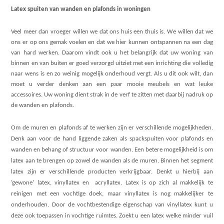
Latex spuiten van wanden en plafonds in woningen
Veel meer dan vroeger willen we dat ons huis een thuis is. We willen dat we
ons er op ons gemak voelen en dat we hier kunnen ontspannen na een dag
van hard werken. Daarom vindt ook u het belangrijk dat uw woning van
binnen en van buiten er goed verzorgd uitziet met een inrichting die volledig
naar wens is en zo weinig mogelijk onderhoud vergt. Als u dit ook wilt, dan
moet u verder denken aan een paar mooie meubels en wat leuke
accessoires. Uw woning dient strak in de verf te zitten met daarbij nadruk op
de wanden en plafonds.
Om de muren en plafonds af te werken zijn er verschillende mogelijkheden.
Denk aan voor de hand liggende zaken als spackspuiten voor plafonds en
wanden en behang of structuur voor wanden. Een betere mogelijkheid is om
latex aan te brengen op zowel de wanden als de muren. Binnen het segment
latex zijn er verschillende producten verkrijgbaar. Denkt u hierbij aan
‘gewone’ latex, vinyllatex en
acryllatex. Latex is op zich al makkelijk te
reinigen met een vochtige doek, maar vinyllatex is nog makkelijker te
onderhouden. Door de vochtbestendige eigenschap van vinyllatex kunt u
deze ook toepassen in vochtige ruimtes. Zoekt u een latex welke minder vuil