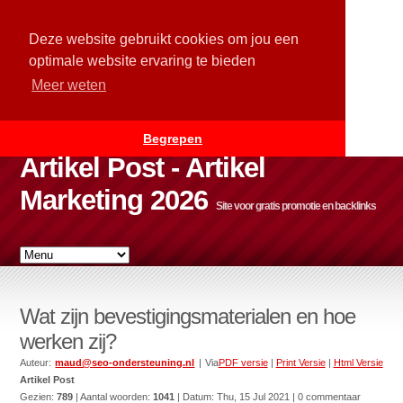
Deze website gebruikt cookies om jou een
optimale website ervaring te bieden
Meer weten
Begrepen
Artikel Post - Artikel
Marketing 2026
Site voor gratis promotie en backlinks
Wat zijn bevestigingsmaterialen en hoe
werken zij?
Auteur:
maud@seo-ondersteuning.nl
| Via
PDF versie
|
Print Versie
|
Html Versie
Artikel Post
Gezien:
789
| Aantal woorden:
1041
| Datum:
Thu, 15 Jul 2021
| 0 commentaar