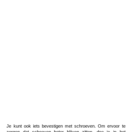
Je kunt ook iets bevestigen met schroeven. Om ervoor te 
zorgen dat schoeven beter blijven zitten, doe je in het 