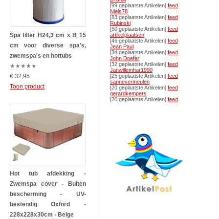
[99 geplaatste Artikelen]
feed
Niels78
[83 geplaatste Artikelen]
feed
Rubinski
[50 geplaatste Artikelen]
feed
Spa filter H24,3 cm x B 15
artikelplaatsen
[46 geplaatste Artikelen]
feed
cm voor diverse spa's,
Jean Paul
[34 geplaatste Artikelen]
feed
zwemspa's en hottubs
John Doefer
[32 geplaatste Artikelen]
feed
★
★
★
★
★
Janwillemhar1990
€ 32,95
[25 geplaatste Artikelen]
feed
sannevermeulen
Toon product
[20 geplaatste Artikelen]
feed
gerardkempers
[20 geplaatste Artikelen]
feed
Hot tub afdekking -
Zwemspa cover - Buiten
bescherming - UV-
bestendig Oxford -
228x228x30cm - Beige