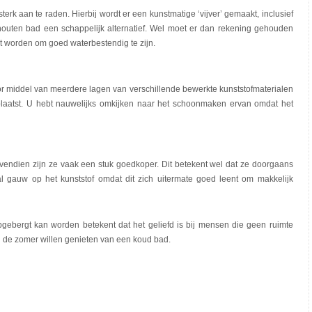
sterk aan te raden. Hierbij wordt er een kunstmatige ‘vijver’ gemaakt, inclusief
en houten bad een schappelijk alternatief. Wel moet er dan rekening gehouden
 worden om goed waterbestendig te zijn.
r middel van meerdere lagen van verschillende bewerkte kunststofmaterialen
eplaatst. U hebt nauwelijks omkijken naar het schoonmaken ervan omdat het
endien zijn ze vaak een stuk goedkoper. Dit betekent wel dat ze doorgaans
l gauw op het kunststof omdat dit zich uitermate goed leent om makkelijk
opgebergt kan worden betekent dat het geliefd is bij mensen die geen ruimte
 de zomer willen genieten van een koud bad.