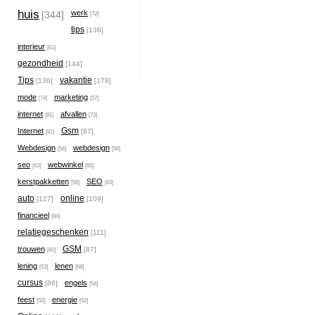
huis
werk
[344]
[72]
tips
[136]
interieur
[61]
gezondheid
[144]
Tips
vakantie
[136]
[178]
mode
marketing
[74]
[57]
internet
afvallen
[81]
[73]
Gsm
Internet
[87]
[81]
Webdesign
webdesign
[56]
[56]
seo
webwinkel
[63]
[65]
kerstpakketten
SEO
[56]
[63]
auto
online
[127]
[109]
financieel
[84]
relatiegeschenken
[111]
GSM
trouwen
[87]
[60]
lening
lenen
[53]
[68]
cursus
engels
[86]
[54]
feest
energie
[50]
[52]