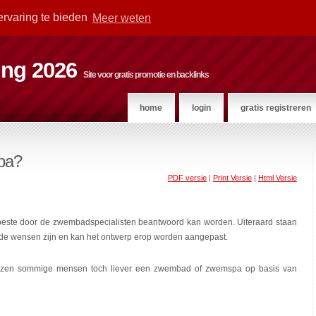
ervaring te bieden
Meer weten
ting 2026
Site voor gratis promotie en backlinks
home
login
gratis registreren
spa?
PDF versie
|
Print Versie
|
Html Versie
 beste door de zwembadspecialisten beantwoord kan worden. Uiteraard staan
 de wensen zijn en kan het ontwerp erop worden aangepast.
iezen sommige mensen toch liever een zwembad of zwemspa op basis van