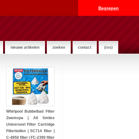
Begrepen
nieuwe artikelen
zoeken
contact
(rss)
Whirlpool Bubbelbad Filter
Zwemspa | All Smiles
Universeel Filter Cartridge
Filterbollen | SC714 filter |
C-4950 filter | FC-2390 filter