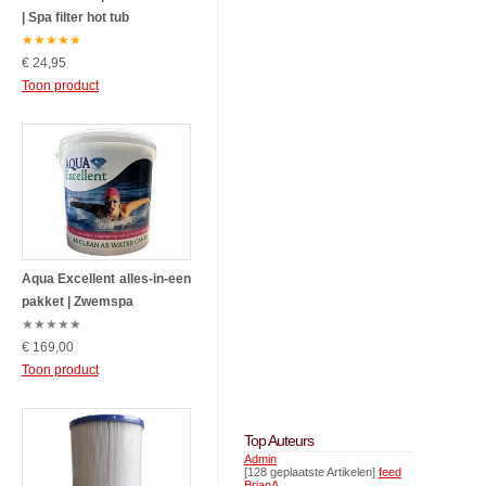
| Spa filter hot tub
★
★
★
★
★
€ 24,95
Toon product
Aqua Excellent alles-in-een
pakket | Zwemspa
★
★
★
★
★
€ 169,00
Toon product
Top Auteurs
Admin
[128 geplaatste Artikelen]
feed
BrianA