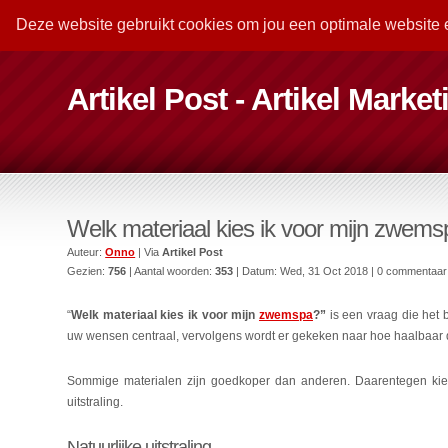
Deze website gebruikt cookies om jou een optimale website 
Artikel Post - Artikel Marke
Welk materiaal kies ik voor mijn zwem
Auteur:
Onno
| Via
Artikel Post
Gezien:
756
| Aantal woorden:
353
| Datum:
Wed, 31 Oct 2018
| 0 commentaar
“
Welk materiaal kies ik voor mijn
zwemspa
?”
is een vraag die het
uw wensen centraal, vervolgens wordt er gekeken naar hoe haalbaar
Sommige materialen zijn goedkoper dan anderen. Daarentegen k
uitstraling.
Natuurlijke uitstraling