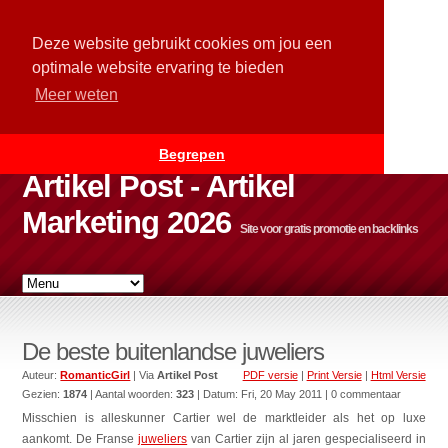
Deze website gebruikt cookies om jou een
optimale website ervaring te bieden
Meer weten
Begrepen
Artikel Post - Artikel
Marketing 2026
Site voor gratis promotie en backlinks
De beste buitenlandse juweliers
Auteur:
RomanticGirl
| Via
Artikel Post
PDF versie
|
Print Versie
|
Html Versie
Gezien:
1874
| Aantal woorden:
323
| Datum:
Fri, 20 May 2011
| 0 commentaar
Misschien is alleskunner Cartier wel de marktleider als het op luxe
aankomt. De Franse
juweliers
van Cartier zijn al jaren gespecialiseerd in