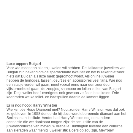
Luxe topper: Bulgari
Voor wie meer dan alleen juwelen wil hebben. De Italiaanse juweliers van
Bulgari zijn bekend om de spectaculaire kwaliteit en het is zeker niet voor
niets dat Bulgari als luxe merk gepromoot wordt. Als online juwelier
hebben de horloges, tassen, geurtjes en accessoires veel fans. Wie nog
een stapje verder wil gaan, moet vooral eens naar een zeer duur
vijfsterrenhotel gaan: de zeepjes, shampoo en lotion zullen van Bulgari
zijn. De juwelier heeft overigens ook gewoon zelf een hotelketen! Drie
keer raden welke toilet- en badspullen daar in de kamers liggen…
Er is nog hoop: Harry Winston
Wie kent de Hope Diamond niet? Nou, zonder Harry Winston was dat ook
zo gebleven! In 1958 doneerde hij deze wereldberoemde diamant aan het
Smithsonian Institute. Verder had Harry Winston nog een andere
connectie die we dankbaar mogen zijn: de acquisitie van de
juwelencollectie van mevrouw Arabelle Huntington leverde een collectie
aan sieraden waar menig juwelier stikjaloers op zou zijn. Mevrouw