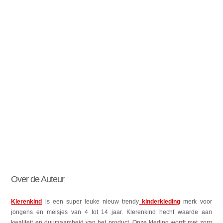
Over de Auteur
Klerenkind
is een super leuke nieuw trendy
kinderkleding
merk voor
jongens en meisjes van 4 tot 14 jaar. Klerenkind hecht waarde aan
kwaliteit en duurzaamheid van het product. Onze kleding wordt met zorg