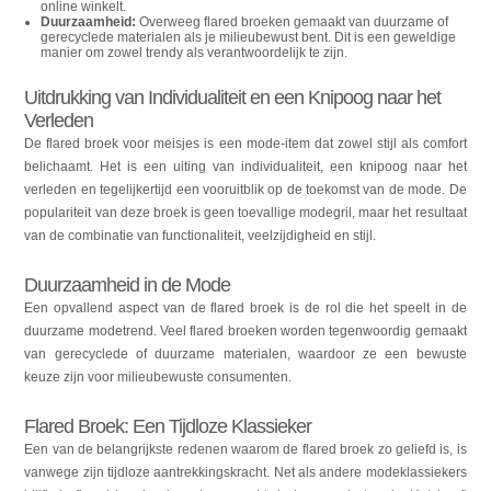
online winkelt.
Duurzaamheid:
Overweeg flared broeken gemaakt van duurzame of
gerecyclede materialen als je milieubewust bent. Dit is een geweldige
manier om zowel trendy als verantwoordelijk te zijn.
Uitdrukking van Individualiteit en een Knipoog naar het
Verleden
De flared broek voor meisjes is een mode-item dat zowel stijl als comfort
belichaamt. Het is een uiting van individualiteit, een knipoog naar het
verleden en tegelijkertijd een vooruitblik op de toekomst van de mode. De
populariteit van deze broek is geen toevallige modegril, maar het resultaat
van de combinatie van functionaliteit, veelzijdigheid en stijl.
Duurzaamheid in de Mode
Een opvallend aspect van de flared broek is de rol die het speelt in de
duurzame modetrend. Veel flared broeken worden tegenwoordig gemaakt
van gerecyclede of duurzame materialen, waardoor ze een bewuste
keuze zijn voor milieubewuste consumenten.
Flared Broek: Een Tijdloze Klassieker
Een van de belangrijkste redenen waarom de flared broek zo geliefd is, is
vanwege zijn tijdloze aantrekkingskracht. Net als andere modeklassiekers