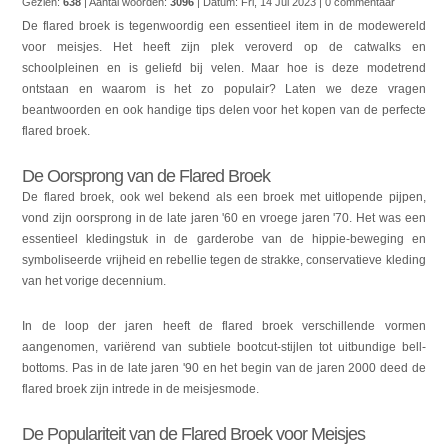
Gezien:
638
| Aantal woorden:
3096
| Datum:
Fri, 14 Jul 2023
| 0 commentaar
De flared broek is tegenwoordig een essentieel item in de modewereld
voor meisjes. Het heeft zijn plek veroverd op de catwalks en
schoolpleinen en is geliefd bij velen. Maar hoe is deze modetrend
ontstaan en waarom is het zo populair? Laten we deze vragen
beantwoorden en ook handige tips delen voor het kopen van de perfecte
flared broek.
De Oorsprong van de Flared Broek
De flared broek, ook wel bekend als een broek met uitlopende pijpen,
vond zijn oorsprong in de late jaren '60 en vroege jaren '70. Het was een
essentieel kledingstuk in de garderobe van de hippie-beweging en
symboliseerde vrijheid en rebellie tegen de strakke, conservatieve kleding
van het vorige decennium.
In de loop der jaren heeft de flared broek verschillende vormen
aangenomen, variërend van subtiele bootcut-stijlen tot uitbundige bell-
bottoms. Pas in de late jaren '90 en het begin van de jaren 2000 deed de
flared broek zijn intrede in de meisjesmode.
De Populariteit van de Flared Broek voor Meisjes