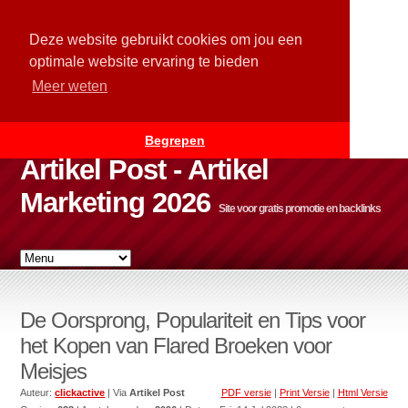
Deze website gebruikt cookies om jou een
optimale website ervaring te bieden
Meer weten
Begrepen
Artikel Post - Artikel
Marketing 2026
Site voor gratis promotie en backlinks
De Oorsprong, Populariteit en Tips voor
het Kopen van Flared Broeken voor
Meisjes
Auteur:
clickactive
| Via
Artikel Post
PDF versie
|
Print Versie
|
Html Versie