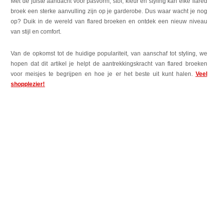
Met de juiste aandacht voor pasvorm, stof, kleur en styling kan elke flared
broek een sterke aanvulling zijn op je garderobe. Dus waar wacht je nog
op? Duik in de wereld van flared broeken en ontdek een nieuw niveau
van stijl en comfort.
Van de opkomst tot de huidige populariteit, van aanschaf tot styling, we
hopen dat dit artikel je helpt de aantrekkingskracht van flared broeken
voor meisjes te begrijpen en hoe je er het beste uit kunt halen.
Veel
shopplezier!