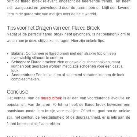
blijft de flared broek relevant, ongeacht de heersende trends. Het heeft
zich aangepast en geëvolueerd door de jaren heen en blijft een favoriet
item in de garderobe van meisjes over de hele wereld.
Tips voor het Dragen van een Flared Broek
Nadat je de perfecte flared broek hebt gevonden, is het belangrijk om te
weten hoe je deze stijlvol kunt dragen. Hier zijn enkele tips:
Balans:
Combineer je flared broek met een strakke top om een
evenwichtig silhouet te creëren.
Schoenen:
Flared broeken zien er geweldig uit met hakken, maar
kunnen ook gedragen worden met platte schoenen voor een casual
look.
Accessoires:
Een leuke riem of statement sieraden kunnen de look
compleet maken.
Conclusie
Het verhaal van de
flared broek
is er een van voortdurende evolutie en
populariteit. Van de jaren '70 tot nu heeft de flared broek bewezen een
onmisbaar mode-item te zijn voor meisjes. Of het nu gaat om de unieke
stijl, het comfort, de veelzijdigheid of de duurzaamheid, er is iets aan de
flared broek dat blijft aantrekken.