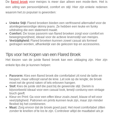
De
flared broek
voor meisjes is meer dan alleen een mode-item. Het is
een uiting van persoonlijkheid, comfort en stijl. Hier zijn enkele redenen
waarom het zo populair is geworden:
Unieke Stijl:
Flared broeken bieden een verfrissend alternatief voor de
alomtegenwoordige skinny jeans. Ze hebben een leuke en funky
uitstraling die een statement maakt.
Comfort:
De losse pasvorm van flared broeken zorgt voor comfort en
bewegingsvrijheid, ideaal voor de actieve levensstijl van meisjes.
Veelzijdigheid:
Flared broeken kunnen zowel casual als formeel
gedragen worden, afhankelijk van de gekozen top en accessoires.
Tips voor het Kopen van een Flared Broek
Het kiezen van de juiste flared broek kan een uitdaging zijn. Hier zijn
enkele tips die je kunnen helpen:
Pasvorm:
Kies een flared broek die comfortabel zit rond de taille en
heupen, maar uitloopt vanaf de knie. Let ook op de lengte; de broek
moet net de grond raken of iets erboven hangen.
Stof:
Kies de juiste stof die past bij de gewenste stijl. Denim is
bijvoorbeeld ideaal voor een casual look, terwijl corduroy een vintage
touch geeft.
Kleur en Print: Ga voor een effen kleur zoals zwart, blauw of wit voor
veelzijdigheid. Patronen en prints kunnen leuk zijn, maar zijn minder
flexibel bij het combineren.
Maat:
Zorg ervoor dat de broek goed past. Het moet comfortabel zitten
zonder te knellen of te los te zijn. Controleer altijd de maattabel als je