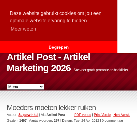
Deze website gebruikt cookies om jou een
optimale website ervaring te bieden
Meer weten
Begrepen
Artikel Post - Artikel
Marketing 2026
Site voor gratis promotie en backlinks
Moeders moeten lekker ruiken
Auteur:
Superwinkel
| Via
Artikel Post
PDF versie
|
Print Versie
|
Html Versie
Gezien:
1497
| Aantal woorden:
297
| Datum:
Tue, 24 Apr 2012
| 0 commentaar