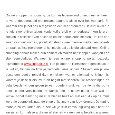
Online shoppen is booming.
Je kunt er tegenwoordig niet meer omheen,
je wordt doodgegooid met reclame banners als je over het web surft. En
waarom zou je het ook niet gewoon een keer proberen? Je kunt lekker in
je luie stoel blijven zitten, kopje koffie erbij en ondertussen kun je uren
zoeken in collecties van bekende en minderbekende merken. Het kan een
waar avontuur worden, je ontdekt steeds weer nieuwe merken en winkels
en raakt geïnspireerd door al het moois dat op je digitale pad komt. Online
shopping portals maken hun opmars en maken het shoppen voor jou een
stuk eenvoudiger. Wanneer je een online shopping portal bezoekt,
bijvoorbeeld
www.shopalike.nl
, kun je, door de filters naar eigen smaak in
te vullen, binnen no time je favoriete items vinden. Stiekem kun je ook
eerst een beetje rondklikken en kijken wat er allemaal te krijgen is,
voordat je deze filters invult en begint met sorteren. De afbeeldingen en
detailbeschrijvingen geven je een goede indruk van de items die op je
beeldscherm verschijnen. Natuurlijk ben je nieuwsgierig naar wat de
winkel of het merk nog meer te bieden heeft en met een klik op de muis
wordt je doorgelinkt naar de shop of het merk van jouw dromen. Je kunt je
mandje zo vol laden als je zelf wil, je klikt eenvoudig weg op ‘ naar de
kassa’ en kunt als je artikelen afrekenen via een veilig betalingssysteem.