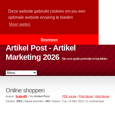
Deze website gebruikt cookies om jou een
optimale website ervaring te bieden
Meer weten
Begrepen
Artikel Post - Artikel
Marketing 2026
Site voor gratis promotie en backlinks
Online shoppen
Auteur:
Scabo89
| Via
Artikel Post
PDF versie
|
Print Versie
|
Html Versie
Gezien:
3581
| Aantal woorden:
443
| Datum:
Tue, 13 Mar 2012
| 0 commentaar