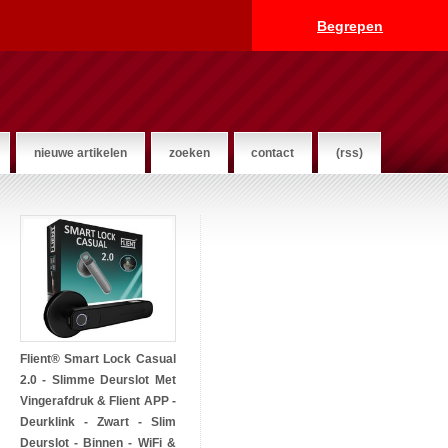
Begrepen
nieuwe artikelen
zoeken
contact
(rss)
Flient® Smart Lock Casual
2.0 - Slimme Deurslot Met
Vingerafdruk & Flient APP -
Deurklink - Zwart - Slim
Deurslot - Binnen - WiFi &