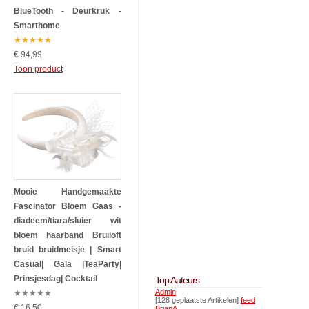
BlueTooth - Deurkruk -
Smarthome
★
★
★
★
★
€ 94,99
Toon product
Mooie Handgemaakte
Fascinator Bloem Gaas -
diadeem/tiara/sluier wit
bloem haarband Bruiloft
bruid bruidmeisje | Smart
Casual| Gala |TeaParty|
Prinsjesdag| Cocktail
Top Auteurs
Admin
★
★
★
★
★
[128 geplaatste Artikelen]
feed
€ 16,50
BrianA