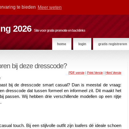
ervaring te bieden
Meer weten
ting 2026
Site voor gratis promotie en backlinks
home
login
gratis registreren
ren bij deze dresscode?
PDF versie
|
Print Versie
|
Html Versie
r
past bij de dresscode smart casual? Dan is meestal de vraag: 
 dresscode dat tussen formeel en informeel zit. Dit maakt het 
bij passen. Wij hebben drie verschillende modellen op een rijtje 
.
sual touch. Bij een stijlvolle outfit zijn loafers dé ideale schoen 