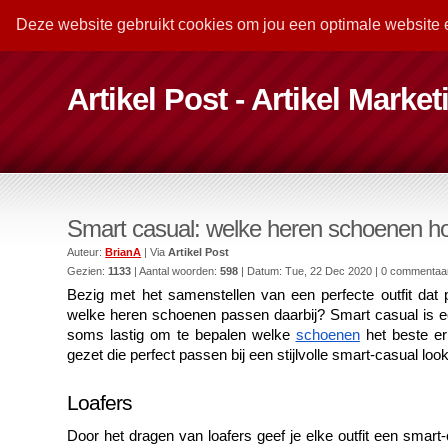
Deze website gebruikt cookies om jou een optimale website 
Artikel Post - Artikel Marke
Smart casual: welke heren schoenen ho
Auteur:
BrianA
| Via
Artikel Post
Gezien:
1133
| Aantal woorden:
598
| Datum:
Tue, 22 Dec 2020
| 0 commentaa
Bezig met het samenstellen van een perfecte outfit dat 
welke heren schoenen passen daarbij? Smart casual is een
soms lastig om te bepalen welke 
schoenen
 het beste er
gezet die perfect passen bij een stijlvolle smart-casual look
Loafers
Door het dragen van loafers geef je elke outfit een smart-ca