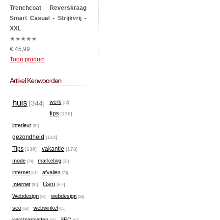
Trenchcoat Reverskraag
Smart Casual - Strijkvrij -
XXL
★
★
★
★
★
€ 45,99
Toon product
Artikel Kenwoorden
huis
werk
[344]
[72]
tips
[136]
interieur
[61]
gezondheid
[144]
Tips
vakantie
[136]
[178]
mode
marketing
[74]
[57]
internet
afvallen
[81]
[73]
Gsm
Internet
[87]
[81]
Webdesign
webdesign
[56]
[56]
seo
webwinkel
[63]
[65]
kerstpakketten
SEO