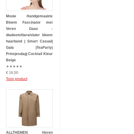
Mooie Handgemaakte
Bloem Fascinator met
Veren Gaas -
diadeem/tiara/sluier bloem
haarband | Smart Casual|
Gala |TeaParty|
Prinsjesdag| Cocktail Kleur
Beige
★
★
★
★
★
€ 16,50
Toon product
ALLTHEMEN Heren