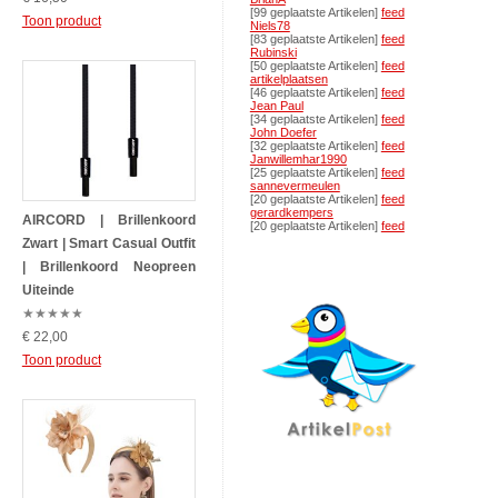
[99 geplaatste Artikelen]
feed
Toon product
Niels78
[83 geplaatste Artikelen]
feed
Rubinski
[50 geplaatste Artikelen]
feed
artikelplaatsen
[46 geplaatste Artikelen]
feed
Jean Paul
[34 geplaatste Artikelen]
feed
John Doefer
[32 geplaatste Artikelen]
feed
Janwillemhar1990
[25 geplaatste Artikelen]
feed
sannevermeulen
[20 geplaatste Artikelen]
feed
gerardkempers
AIRCORD | Brillenkoord
[20 geplaatste Artikelen]
feed
Zwart | Smart Casual Outfit
| Brillenkoord Neopreen
Uiteinde
★
★
★
★
★
€ 22,00
Toon product