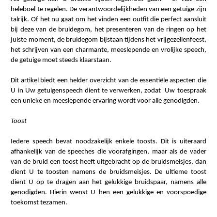
heleboel te regelen. De verantwoordelijkheden van een getuige zijn
talrijk. Of het nu gaat om het vinden een outfit die perfect aansluit
bij deze van de bruidegom, het presenteren van de ringen op het
juiste moment, de bruidegom bijstaan tijdens het vrijgezellenfeest,
het schrijven van een charmante, meeslepende en vrolijke speech,
de getuige moet steeds klaarstaan.
Dit artikel biedt een helder overzicht van de essentiële aspecten die
U in Uw getuigenspeech dient te verwerken, zodat Uw toespraak
een unieke en meeslepende ervaring wordt voor alle genodigden.
Toost
Iedere speech bevat noodzakelijk enkele toosts. Dit is uiteraard
afhankelijk van de speeches die voorafgingen, maar als de vader
van de bruid een toost heeft uitgebracht op de bruidsmeisjes, dan
dient U te toosten namens de bruidsmeisjes. De ultieme toost
dient U op te dragen aan het gelukkige bruidspaar, namens alle
genodigden. Hierin wenst U hen een gelukkige en voorspoedige
toekomst tezamen.