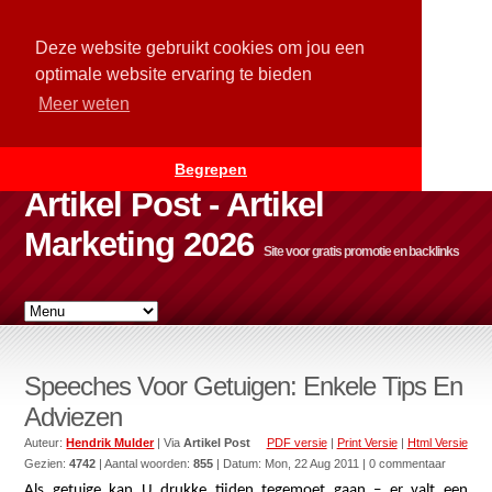
Deze website gebruikt cookies om jou een
optimale website ervaring te bieden
Meer weten
Begrepen
Artikel Post - Artikel
Marketing 2026
Site voor gratis promotie en backlinks
Speeches Voor Getuigen: Enkele Tips En
Adviezen
Auteur:
Hendrik Mulder
| Via
Artikel Post
PDF versie
|
Print Versie
|
Html Versie
Gezien:
4742
| Aantal woorden:
855
| Datum:
Mon, 22 Aug 2011
| 0 commentaar
Als getuige kan U drukke tijden tegemoet gaan – er valt een