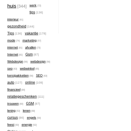
huis
werk
[344]
[72]
tips
[136]
interieur
[61]
gezondheid
[144]
Tips
vakantie
[136]
[178]
mode
marketing
[74]
[57]
internet
afvallen
[81]
[73]
Gsm
Internet
[87]
[81]
Webdesign
webdesign
[56]
[56]
seo
webwinkel
[63]
[65]
kerstpakketten
SEO
[56]
[63]
auto
online
[127]
[109]
financieel
[84]
relatiegeschenken
[111]
GSM
trouwen
[87]
[60]
lening
lenen
[53]
[68]
cursus
engels
[86]
[54]
feest
energie
[50]
[52]