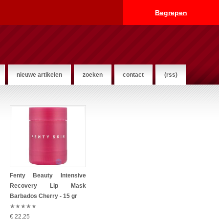
Begrepen
nieuwe artikelen
zoeken
contact
(rss)
Fenty Beauty Intensive
Recovery Lip Mask
Barbados Cherry - 15 gr
★
★
★
★
★
€ 22,25