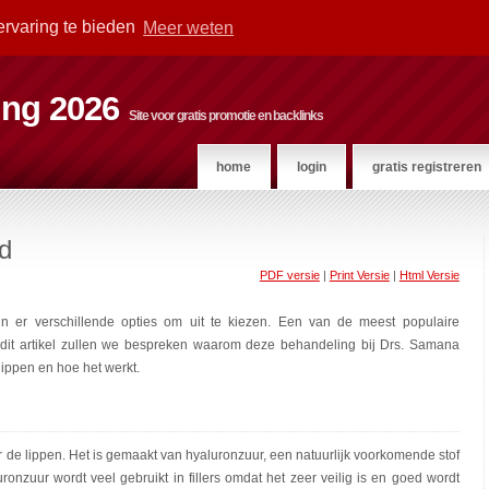
ervaring te bieden
Meer weten
ting 2026
Site voor gratis promotie en backlinks
home
login
gratis registreren
nd
PDF versie
|
Print Versie
|
Html Versie
ijn er verschillende opties om uit te kiezen. Een van de meest populaire
n dit artikel zullen we bespreken waarom deze behandeling bij Drs. Samana
lippen en hoe het werkt.
voor de lippen. Het is gemaakt van hyaluronzuur, een natuurlijk voorkomende stof
ronzuur wordt veel gebruikt in fillers omdat het zeer veilig is en goed wordt