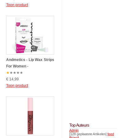
Toon product
Andmetics - Lip Wax Strips
For Women -
★
★
★
★
★
€ 14,99
Toon product
Top Auteurs
Admin
[128 geplaatste Artikelen]
feed
BrianA