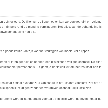
en geïnjecteerd. De filler vult de lippen op en kan worden gebruikt om volume
jes en rimpels rond de mond te verminderen. Het effect van de behandeling is
euwe behandeling nodig is.
een goede keuze kan zijn voor het verkrijgen van mooie, volle lippen.
orden al jaren gebruikt en hebben een uitstekende veiligheidsprofiel. De filler
ultaat niet permanent is. Dit geeft je de flexibiliteit om het resultaat aan te
resultaat. Omdat hyaluronzuur van nature in het lichaam voorkomt, ziet het er
olle lippen kunt krijgen zonder er overdreven of onnatuurlijk uit te zien.
nde crème worden aangebracht voordat de injectie wordt gegeven, zodat de