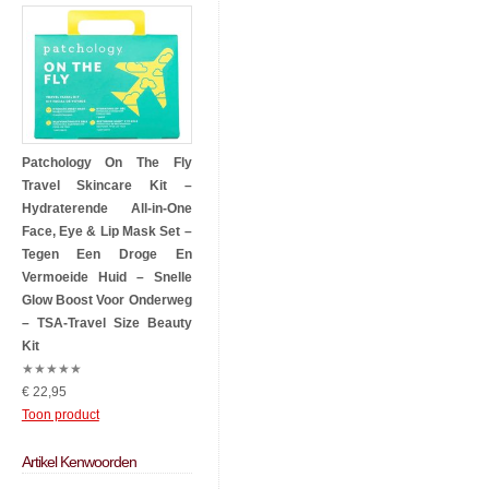
Patchology On The Fly
Travel Skincare Kit –
Hydraterende All-in-One
Face, Eye & Lip Mask Set –
Tegen Een Droge En
Vermoeide Huid – Snelle
Glow Boost Voor Onderweg
– TSA-Travel Size Beauty
Kit
★
★
★
★
★
€ 22,95
Toon product
Artikel Kenwoorden