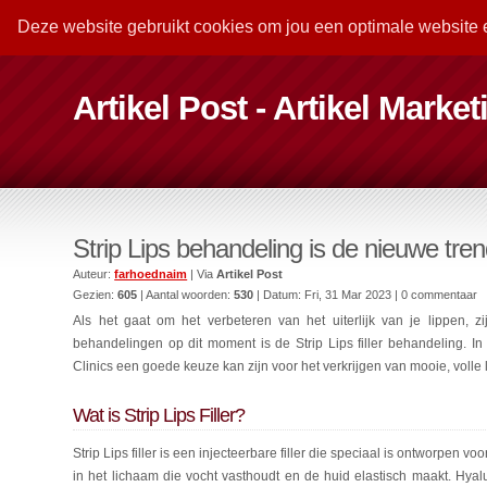
Deze website gebruikt cookies om jou een optimale website 
Artikel Post - Artikel Marke
Strip Lips behandeling is de nieuwe tre
Auteur:
farhoednaim
| Via
Artikel Post
Gezien:
605
| Aantal woorden:
530
| Datum:
Fri, 31 Mar 2023
| 0 commentaar
Als het gaat om het verbeteren van het uiterlijk van je lippen, z
behandelingen op dit moment is de Strip Lips filler behandeling. I
Clinics een goede keuze kan zijn voor het verkrijgen van mooie, volle 
Wat is Strip Lips Filler?
Strip Lips filler is een injecteerbare filler die speciaal is ontworpen 
in het lichaam die vocht vasthoudt en de huid elastisch maakt. Hyalu