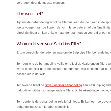
verdragen door de meeste mensen.
Hoe werkt het?
Tijdens de behandeling wordt de filler met een dunne naald in de lipp
toe te voegen aan de lippen, de vorm te verbeteren of om fijne lijnt
direct zichtbaar en kan enkele maanden aanhouden voordat er een ni
Waarom kiezen voor Strip Lips Filler?
Er zijn verschillende redenen waarom de Strip Lips filler behandeling 
Ten eerste is de behandeling veilig en effectief. Hyaluronzuurfillers w
wordt geleidelijk door het lichaam afgebroken, wat betekent dat het res
passen als je dat wilt.
Ten tweede biedt de
Strip Lips filler behandeling
een natuurlijk ogend 
natuurlijker uit dan sommige andere fillers. Dit betekent dat je mooie, v
Ten derde is de behandeling relatief pijnloos. Er kan een verdove
behandeling zo comfortabel mogelijk is.