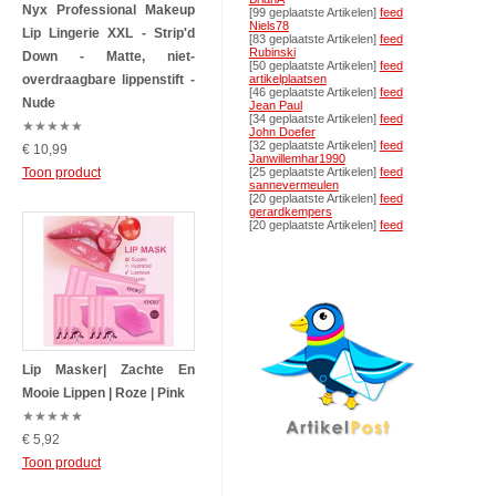
Nyx Professional Makeup
[99 geplaatste Artikelen]
feed
Niels78
Lip Lingerie XXL - Strip'd
[83 geplaatste Artikelen]
feed
Rubinski
Down - Matte, niet-
[50 geplaatste Artikelen]
feed
overdraagbare lippenstift -
artikelplaatsen
[46 geplaatste Artikelen]
feed
Nude
Jean Paul
[34 geplaatste Artikelen]
feed
★
★
★
★
★
John Doefer
[32 geplaatste Artikelen]
feed
€ 10,99
Janwillemhar1990
Toon product
[25 geplaatste Artikelen]
feed
sannevermeulen
[20 geplaatste Artikelen]
feed
gerardkempers
[20 geplaatste Artikelen]
feed
Lip Masker| Zachte En
Mooie Lippen | Roze | Pink
★
★
★
★
★
€ 5,92
Toon product