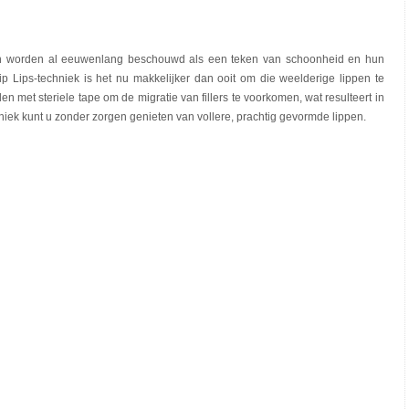
en worden al eeuwenlang beschouwd als een teken van schoonheid en hun
p Lips-techniek is het nu makkelijker dan ooit om die weelderige lippen te
n met steriele tape om de migratie van fillers te voorkomen, wat resulteert in
hniek kunt u zonder zorgen genieten van vollere, prachtig gevormde lippen.