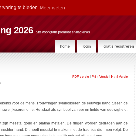
ervaring te bieden
Meer weten
ting 2026
Site voor gratis promotie en backlinks
home
login
gratis registreren
PDF versie
|
Print Versie
|
Html Versie
ar
tekenis voor de mens. Trouwringen symboliseren de eeuwige band tussen de
 huwelijksceremonie. Het staat als symbool van eer en liefde van eeuwigheid.
 zijn meestal goud en platina metalen. De ringen worden gedragen aan de
rechter hand. Dit heeft meestal te maken met de tradities die men volgt. De