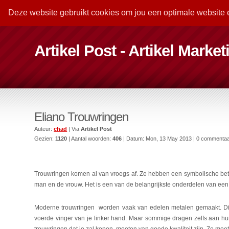
Deze website gebruikt cookies om jou een optimale website 
Artikel Post - Artikel Marke
Eliano Trouwringen
Auteur:
chad
| Via
Artikel Post
Gezien:
1120
| Aantal woorden:
406
| Datum:
Mon, 13 May 2013
| 0 commenta
Trouwringen komen al van vroegs af. Ze hebben een symbolische be
man en de vrouw. Het is een van de belangrijkste onderdelen van een
Moderne trouwringen worden vaak van edelen metalen gemaakt. Dit
voerde vinger van je linker hand. Maar sommige dragen zelfs aan hun