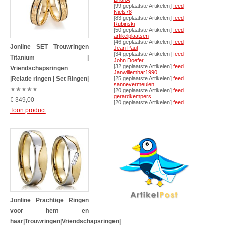
[99 geplaatste Artikelen]
feed
Niels78
[83 geplaatste Artikelen]
feed
Rubinski
[50 geplaatste Artikelen]
feed
artikelplaatsen
[46 geplaatste Artikelen]
feed
Jonline SET Trouwringen
Jean Paul
[34 geplaatste Artikelen]
feed
Titanium |
John Doefer
[32 geplaatste Artikelen]
feed
Vriendschapsringen
Janwillemhar1990
|Relatie ringen | Set Ringen|
[25 geplaatste Artikelen]
feed
sannevermeulen
★
★
★
★
★
[20 geplaatste Artikelen]
feed
gerardkempers
€ 349,00
[20 geplaatste Artikelen]
feed
Toon product
Jonline Prachtige Ringen
voor hem en
haar|Trouwringen|Vriendschapsringen|