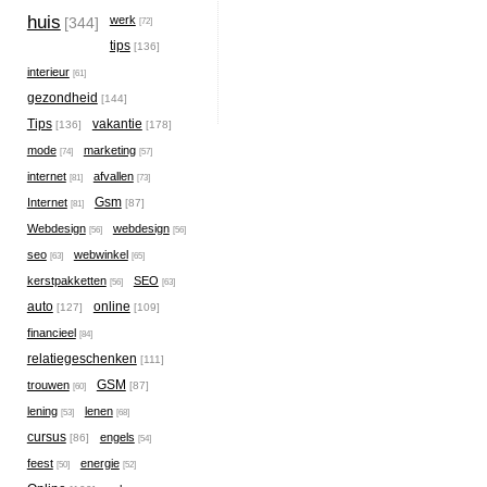
huis
werk
[344]
[72]
tips
[136]
interieur
[61]
gezondheid
[144]
Tips
vakantie
[136]
[178]
mode
marketing
[74]
[57]
internet
afvallen
[81]
[73]
Gsm
Internet
[87]
[81]
Webdesign
webdesign
[56]
[56]
seo
webwinkel
[63]
[65]
kerstpakketten
SEO
[56]
[63]
auto
online
[127]
[109]
financieel
[84]
relatiegeschenken
[111]
GSM
trouwen
[87]
[60]
lening
lenen
[53]
[68]
cursus
engels
[86]
[54]
feest
energie
[50]
[52]