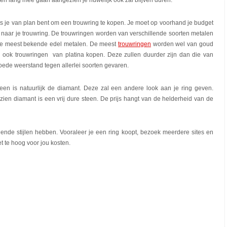
ten lang mee gaan aangezien je huwelijk ook zal blijven duren.
als je van plan bent om een trouwring te kopen. Je moet op voorhand je budget
n naar je trouwring. De trouwringen worden van verschillende soorten metalen
n de meest bekende edel metalen. De meest
trouwringen
worden wel van goud
n ook trouwringen van platina kopen. Deze zullen duurder zijn dan die van
ede weerstand tegen allerlei soorten gevaren.
en is natuurlijk de diamant. Deze zal een andere look aan je ring geven.
zien diamant is een vrij dure steen. De prijs hangt van de helderheid van de
llende stijlen hebben. Vooraleer je een ring koopt, bezoek meerdere sites en
et te hoog voor jou kosten.