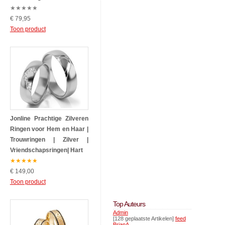
★
★
★
★
★
€ 79,95
Toon product
Jonline Prachtige Zilveren
Ringen voor Hem en Haar |
Trouwringen | Zilver |
Vriendschapsringen| Hart
★
★
★
★
★
€ 149,00
Toon product
Top Auteurs
Admin
[128 geplaatste Artikelen]
feed
BrianA