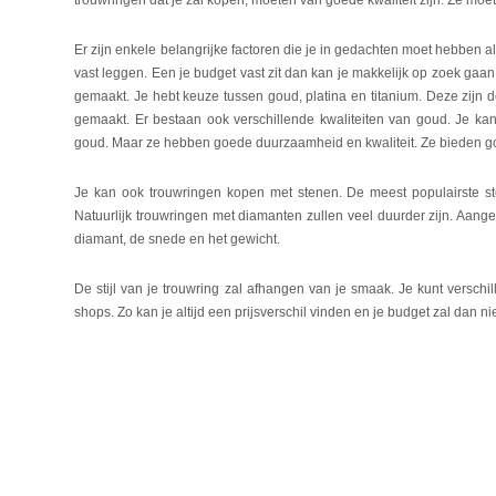
trouwringen dat je zal kopen, moeten van goede kwaliteit zijn. Ze moe
Er zijn enkele belangrijke factoren die je in gedachten moet hebben 
vast leggen. Een je budget vast zit dan kan je makkelijk op zoek gaa
gemaakt. Je hebt keuze tussen goud, platina en titanium. Deze zij
gemaakt. Er bestaan ook verschillende kwaliteiten van goud. Je ka
goud. Maar ze hebben goede duurzaamheid en kwaliteit. Ze bieden go
Je kan ook trouwringen kopen met stenen. De meest populairste ste
Natuurlijk trouwringen met diamanten zullen veel duurder zijn. Aange
diamant, de snede en het gewicht.
De stijl van je trouwring zal afhangen van je smaak. Je kunt verschi
shops. Zo kan je altijd een prijsverschil vinden en je budget zal dan ni