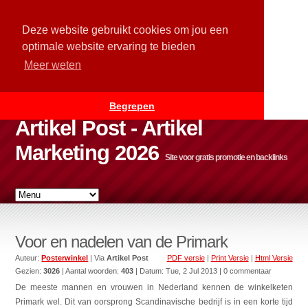
Deze website gebruikt cookies om jou een
optimale website ervaring te bieden
Meer weten
Begrepen
Artikel Post - Artikel
Marketing 2026
Site voor gratis promotie en backlinks
Voor en nadelen van de Primark
Auteur:
Posterwinkel
| Via
Artikel Post
PDF versie
|
Print Versie
|
Html Versie
Gezien:
3026
| Aantal woorden:
403
| Datum:
Tue, 2 Jul 2013
| 0 commentaar
De meeste mannen en vrouwen in Nederland kennen de winkelketen
Primark wel. Dit van oorsprong Scandinavische bedrijf is in een korte tijd