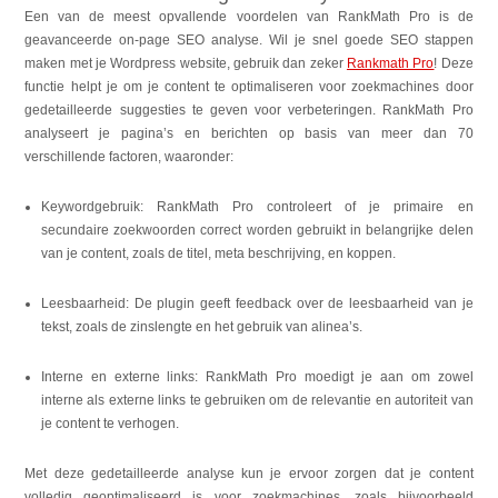
Een van de meest opvallende voordelen van RankMath Pro is de
geavanceerde on-page SEO analyse. Wil je snel goede SEO stappen
maken met je Wordpress website, gebruik dan zeker
Rankmath Pro
! Deze
functie helpt je om je content te optimaliseren voor zoekmachines door
gedetailleerde suggesties te geven voor verbeteringen. RankMath Pro
analyseert je pagina’s en berichten op basis van meer dan 70
verschillende factoren, waaronder:
Keywordgebruik: RankMath Pro controleert of je primaire en
secundaire zoekwoorden correct worden gebruikt in belangrijke delen
van je content, zoals de titel, meta beschrijving, en koppen.
Leesbaarheid: De plugin geeft feedback over de leesbaarheid van je
tekst, zoals de zinslengte en het gebruik van alinea’s.
Interne en externe links: RankMath Pro moedigt je aan om zowel
interne als externe links te gebruiken om de relevantie en autoriteit van
je content te verhogen.
Met deze gedetailleerde analyse kun je ervoor zorgen dat je content
volledig geoptimaliseerd is voor zoekmachines, zoals bijvoorbeeld