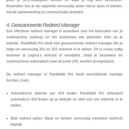
goed je SEO-strategieën werken en waar je nog kunt verbeteren.
Bovendien kun je de rapporten eenvoudig delen met je team of klanten,
wat de samenwerking en communicatie verbetert.
4. Geavanceerde Redirect Manager
Een effectieve redirect manager is essentieel voor het behouden van je
zoekmachine rankings en het voorkomen van gebroken links op je
website. RankMath Pro biedt een geavanceerde redirect manager die je
helpt om eenvoudig 301 en 302 redirects in te stellen. Dit is vooral nuttig
wanneer je pagina’s verhuist of verwijdert, zodat je bezoekers en
zoekmachines automatisch naar de juiste URL worden doorgestuurd.
De redirect manager in RankMath Pro biedt verschillende handige
functies, zoals:
Automatische detectie van 404 fouten: RankMath Pro detecteert
automatisch 404 fouten op je website en stelt voor om redirects in te
stellen.
Bulk redirect opties: Maak en beheer eenvoudig meerdere redirects
tegelijk.