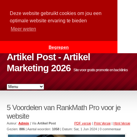
Deze website gebruikt cookies om jou een
optimale website ervaring te bieden
Meer weten
Begrepen
Artikel Post - Artikel
Marketing 2026
Site voor gratis promotie en backlinks
5 Voordelen van RankMath Pro voor je
website
Auteur:
Admin
| Via
Artikel Post
PDF versie
|
Print Versie
|
Html Versie
Gezien:
886
| Aantal woorden:
1058
| Datum:
Sat, 1 Jun 2024
| 0 commentaar