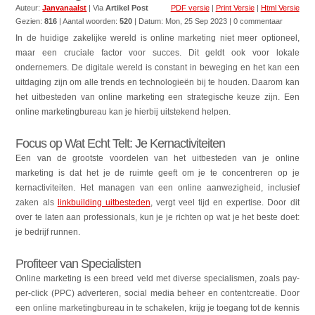
Auteur:
Janvanaalst
| Via
Artikel Post
PDF versie
|
Print Versie
|
Html Versie
Gezien:
816
| Aantal woorden:
520
| Datum:
Mon, 25 Sep 2023
| 0 commentaar
In de huidige zakelijke wereld is online marketing niet meer optioneel,
maar een cruciale factor voor succes. Dit geldt ook voor lokale
ondernemers. De digitale wereld is constant in beweging en het kan een
uitdaging zijn om alle trends en technologieën bij te houden. Daarom kan
het uitbesteden van online marketing een strategische keuze zijn. Een
online marketingbureau kan je hierbij uitstekend helpen.
Focus op Wat Echt Telt: Je Kernactiviteiten
Een van de grootste voordelen van het uitbesteden van je online
marketing is dat het je de ruimte geeft om je te concentreren op je
kernactiviteiten. Het managen van een online aanwezigheid, inclusief
zaken als
linkbuilding uitbesteden
, vergt veel tijd en expertise. Door dit
over te laten aan professionals, kun je je richten op wat je het beste doet:
je bedrijf runnen.
Profiteer van Specialisten
Online marketing is een breed veld met diverse specialismen, zoals pay-
per-click (PPC) adverteren, social media beheer en contentcreatie. Door
een online marketingbureau in te schakelen, krijg je toegang tot de kennis