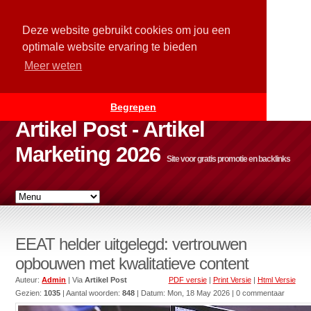
Deze website gebruikt cookies om jou een
optimale website ervaring te bieden
Meer weten
Begrepen
Artikel Post - Artikel
Marketing 2026
Site voor gratis promotie en backlinks
EEAT helder uitgelegd: vertrouwen
opbouwen met kwalitatieve content
Auteur:
Admin
| Via
Artikel Post
PDF versie
|
Print Versie
|
Html Versie
Gezien:
1035
| Aantal woorden:
848
| Datum:
Mon, 18 May 2026
| 0 commentaar