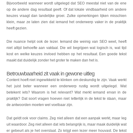
Bijvoorbeeld wanneer wordt uitgelegd dat SEO meestal niet van de ene
op de andere dag resultaat geeft. Of dat lokale vindbaarheid om andere
keuzes vraagt dan landelijke groei. Zulke opmerkingen lijken misschien
klein, maar ze laten zien dat iemand het onderwerp vaker in de praktijk
heeft gezien.
Die nuance helpt ook de lezer. Iemand die weinig van SEO weet, heeft
niet altijd behoefte aan vaktaal. Die wil begrijpen wat logisch is, wat tijd
kost en welke keuzes invloed hebben op het resultaat. Een goede tekst
maakt dat duidelijk zonder het groter te maken dan het is.
Betrouwbaarheid zit vaak in gewone uitleg
Content hoeft niet ingewikkeld te klinken om deskundig te zijn. Vaak werkt
het juist beter wanneer een onderwerp rustig wordt uitgelegd. Wat
betekent iets? Waarom is het relevant? Wat merkt iemand ervan in de
praktijk? Dat soort vragen hoeven niet letterlijk in de tekst te staan, maar
de antwoorden moeten wel voelbaar zijn.
Dat geldt ook voor claims. Zeg niet alleen dat een aanpak werkt, maar leg
uit waardoor. Zeg niet alleen dat iets belangrijk is, maar maak duidelijk wat
er gebeurt als je het overslaat. Zo krijgt een lezer meer houvast. De tekst