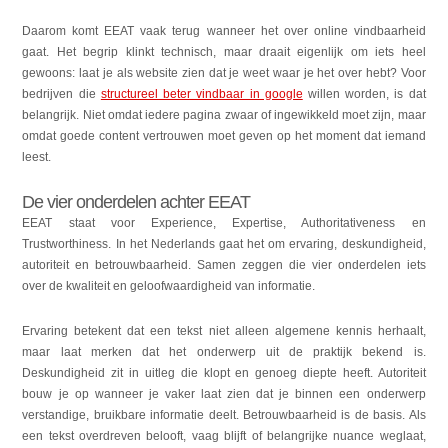
Daarom komt EEAT vaak terug wanneer het over online vindbaarheid
gaat. Het begrip klinkt technisch, maar draait eigenlijk om iets heel
gewoons: laat je als website zien dat je weet waar je het over hebt? Voor
bedrijven die
structureel beter vindbaar in google
willen worden, is dat
belangrijk. Niet omdat iedere pagina zwaar of ingewikkeld moet zijn, maar
omdat goede content vertrouwen moet geven op het moment dat iemand
leest.
De vier onderdelen achter EEAT
EEAT staat voor Experience, Expertise, Authoritativeness en
Trustworthiness. In het Nederlands gaat het om ervaring, deskundigheid,
autoriteit en betrouwbaarheid. Samen zeggen die vier onderdelen iets
over de kwaliteit en geloofwaardigheid van informatie.
Ervaring betekent dat een tekst niet alleen algemene kennis herhaalt,
maar laat merken dat het onderwerp uit de praktijk bekend is.
Deskundigheid zit in uitleg die klopt en genoeg diepte heeft. Autoriteit
bouw je op wanneer je vaker laat zien dat je binnen een onderwerp
verstandige, bruikbare informatie deelt. Betrouwbaarheid is de basis. Als
een tekst overdreven belooft, vaag blijft of belangrijke nuance weglaat,