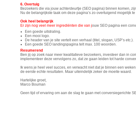
6. Overtuig
Bezoekers die via jouw achterdeurtje (SEO pagina) binnen komen, zijn 
Nu de belangrijkste taak om deze pagina’s zo overtuigend mogelijk te m
Ook heel belangrijk
Er zijn nog veel meer ingrediënten die van j
ouw SEO pagina een conver
Een goede uitstraling.
Een mooi logo.
De header van je site vertelt een verhaal (titel, slogan, USP’s etc.).
Een goede SEO landingspagina telt max. 100 woorden.
Resumerend
Ben jij op zoek naar meer kwalitatieve bezoekers, investeer dan in con
implementeer deze vervolgens zo, dat ze gaan leiden tot harde conve
Ik wens je heel veel succes, en verwacht niet dat je binnen een weken 
de eerste echte resultaten. Maar uiteindelijk zeker de moeite waard.
Hartelijke groet,
Marco Bouman
Geen tijd of ervaring om aan de slag te gaan met conversiegerichte 