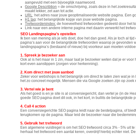
aangevuld met een bijvoeglijk naamwoord.
Google Describtion
= de omschrijving, zoals deze in het zoekresulta
maakt lekker, zet aan tot actie.
URL
: het adres naar jouw geoptimaliseerde website pagina. Een goe
H1 tag
: het belangrijkste kopje van jouw website pagina.
Trefwoordenindex:
de hoeveelheid trefwoorden gedeeld door het to
Link naar een andere interne pagina met daarin verwerkt het trefwo
SEO Landingspagina’s opstellen
Ik ben van mening als je iets doet, doe het dan goed. Als je toch al 
pagina’s aan voor de belangrijkste trefwoorden waarop je gevonden 
landingspagina’s (bestaand of nieuw) bij voorkeur aan moeten voldoe
1. Spreek je bezoeker aan
Ook al is het maar in 1 zin, maar laat je bezoeker weten dat je er vo
kort even aanstippen (zorgen voor herkenning).
2. Kom direct met jouw aanbod
Zeker voor webshops is het belangrijk om direct te laten zien wat je in 
het zo concreet mogelijk. Mensen die via Google zoeken zijn op zoek na
3. Vertel wie je bent
Als het goed is en je site is al conversiegericht, dan vertel je (in de
goede SEO pagina doet dit ook, in het kort, in bullits de belangrijkst
4. Call 4 action
Een conversiegerichte SEO pagina leidt naar de bestelpagina, of biedt
terugkomen op de pagina. Maar leid de bezoeker naar die bestemming d
5. Gebruik het trefwoord
Een algemene vuistregel is om het SEO trefwoord circa 3% - 5% uit te
herhaal het trefwoord een aantal keren, overdrijf hierbij echter niet. D