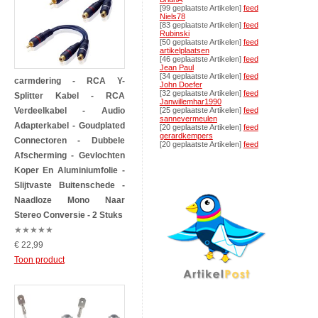
[99 geplaatste Artikelen]
feed
Niels78
[83 geplaatste Artikelen]
feed
Rubinski
[50 geplaatste Artikelen]
feed
artikelplaatsen
[46 geplaatste Artikelen]
feed
Jean Paul
[34 geplaatste Artikelen]
feed
carmdering - RCA Y-
John Doefer
[32 geplaatste Artikelen]
feed
Splitter Kabel - RCA
Janwillemhar1990
Verdeelkabel - Audio
[25 geplaatste Artikelen]
feed
sannevermeulen
Adapterkabel - Goudplated
[20 geplaatste Artikelen]
feed
gerardkempers
Connectoren - Dubbele
[20 geplaatste Artikelen]
feed
Afscherming - Gevlochten
Koper En Aluminiumfolie -
Slijtvaste Buitenschede -
Naadloze Mono Naar
Stereo Conversie - 2 Stuks
★
★
★
★
★
€ 22,99
Toon product