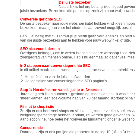
De juiste bezoeker
Natuurlijk is het erg belangrijk om goed gevo
juiste bezoekers. Bezoekers die precies op zoek zijn naar wat jouw shop
Conversie gerichte SEO
De juiste bezoeker naar jouw webshop (site) trekken vind ik een mooi
bezoekers, maar gaan voor het eindresultaat: zoveel mogelijk bestel
Ben jij al bezig met SEO of wil je je hierin gaan verdiepen? Dan bied 
van die juiste bezoekers aan te trekken voor jouw webwinkel of site.
SEO niet voor iedereen
Overigens belangrijk om te weten is dat niet iedere webshop / site zic
zoekgedrag van mensen online. Het is nu eenmaal zo dat er veel mee
In 2 stappen naar conversiegerichte SEO
In dit artikel maak ik een tweedeling in het proces van het aantrekken
Het definiëren van de juiste trefwoorden
Het opstellen van conversiegerichte SEO pagina’s
Stap 1: Het definiëren van de juiste trefwoorden
Jarenlang heb ik op nummer 1 gestaan op ‘meer klanten’. Ik was hier bi
‘meer klanten’ een zoekvolume had van 70 per maand. Kortom: bijna
Fit met je shop / site
Zo zijn er ook heel veel shops en sites die bijzonder veel bezoekers v
weigeringspercentage hebben. Kortom, ze worden goed gevonden. Nee, nie
aanbiedt online, hoe beter het ‘conversie fundament’ onder je webshop 
Concurrentie
Daarnaast zijn er ook partijen die proberen in de top 10 (of top 3) te