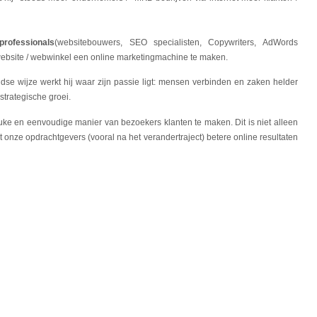
rofessionals
(websitebouwers, SEO specialisten, Copywriters, AdWords
ebsite / webwinkel een online marketingmachine te maken.
jdse wijze werkt hij waar zijn passie ligt: mensen verbinden en zaken helder
trategische groei.
uke en eenvoudige manier van bezoekers klanten te maken. Dit is niet alleen
nze opdrachtgevers (vooral na het verandertraject) betere online resultaten