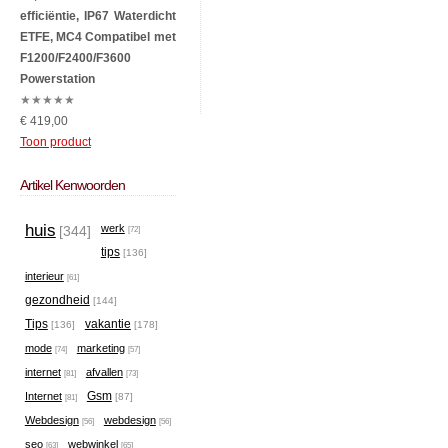
efficiëntie, IP67 Waterdicht
ETFE, MC4 Compatibel met
F1200/F2400/F3600
Powerstation
★
★
★
★
★
€ 419,00
Toon product
Artikel Kenwoorden
huis
werk
[344]
[72]
tips
[136]
interieur
[61]
gezondheid
[144]
Tips
vakantie
[136]
[178]
mode
marketing
[74]
[57]
internet
afvallen
[81]
[73]
Gsm
Internet
[87]
[81]
Webdesign
webdesign
[56]
[56]
seo
webwinkel
[63]
[65]