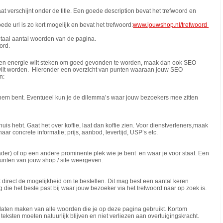
at verschijnt onder de title. Een goede description bevat het trefwoord en
de url is zo kort mogelijk en bevat het trefwoord:
www.jouwshop.nl/trefwoord
taal aantal woorden van de pagina.
ord.
tijd en energie wilt steken om goed gevonden te worden, maak dan ook SEO
wilt worden. Hieronder een overzicht van punten waaraan jouw SEO
n:
or hem bent. Eventueel kun je de dilemma’s waar jouw bezoekers mee zitten
huis hebt. Gaat het over koffie, laat dan koffie zien. Voor dienstverleners,maak
ar concrete informatie; prijs, aanbod, levertijd, USP’s etc.
 Header) of op een andere prominente plek wie je bent en waar je voor staat. Een
e punten van jouw shop / site weergeven.
 direct de mogelijkheid om te bestellen. Dit mag best een aantal keren
ie het beste past bij waar jouw bezoeker via het trefwoord naar op zoek is.
 laten maken van alle woorden die je op deze pagina gebruikt. Kortom
e teksten moeten natuurlijk blijven en niet verliezen aan overtuigingskracht.