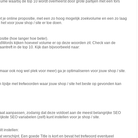
me waarbij de top 10 wordt overheerst door grote partijen met een fors
 met je online propositie, met een zo hoog mogelijk zoekvolume en een zo laag
 het voor jouw shop / site er toe doen.
ositie (hoe langer hoe beter).
Words kijken hoeveel volume er op deze woorden zit. Check van de
antreft in de top 10. Kijk dan bijvoorbeeld naar:
 maar ook nog wel plek voor meer) ga je optimaliseren voor jouw shop / site.
 lijstje met trefwoorden waar jouw shop / site het beste op gevonden kan
 gaat aanpassen, zodanig dat deze voldoet aan de meest belangrijke SEO
ijkste SEO variabelen (zelf) kunt instellen voor je shop / site.
t instellen:
aat verschijnt. Een goede Title is kort en bevat het trefwoord eventueel