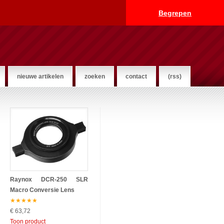
Begrepen
nieuwe artikelen
zoeken
contact
(rss)
Raynox DCR-250 SLR
Macro Conversie Lens
★
★
★
★
★
€ 63,72
Toon product