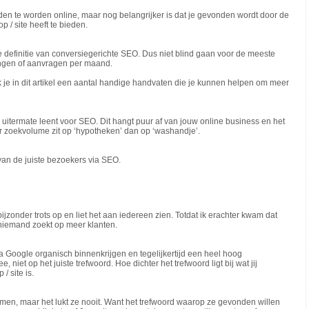
nden te worden online, maar nog belangrijker is dat je gevonden wordt door de
 / site heeft te bieden.
e definitie van conversiegerichte SEO. Dus niet blind gaan voor de meeste
lingen of aanvragen per maand.
ik je in dit artikel een aantal handige handvaten die je kunnen helpen om meer
h uitermate leent voor SEO. Dit hangt puur af van jouw online business en het
r zoekvolume zit op ‘hypotheken’ dan op ‘washandje’.
 van de juiste bezoekers via SEO.
jzonder trots op en liet het aan iedereen zien. Totdat ik erachter kwam dat
 niemand zoekt op meer klanten.
ia Google organisch binnenkrijgen en tegelijkertijd een heel hoog
t op het juiste trefwoord. Hoe dichter het trefwoord ligt bij wat jij
/ site is.
 komen, maar het lukt ze nooit. Want het trefwoord waarop ze gevonden willen