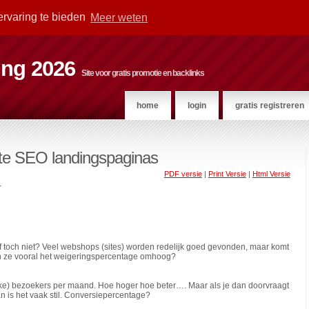
ervaring te bieden
Meer weten
ting 2026
Site voor gratis promotie en backlinks
home
login
gratis registreren
hte SEO landingspaginas
PDF versie
|
Print Versie
|
Html Versie
r
 toch niet? Veel webshops (sites) worden redelijk goed gevonden, maar komt
gen ze vooral het weigeringspercentage omhoog?
ke) bezoekers per maand. Hoe hoger hoe beter…. Maar als je dan doorvraagt
 is het vaak stil. Conversiepercentage?