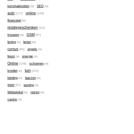
kerstpakketten
SEO
[56]
[63]
auto
online
[127]
[109]
financieel
[84]
relatiegeschenken
[111]
GSM
trouwen
[87]
[60]
lening
lenen
[53]
[68]
cursus
engels
[86]
[54]
feest
energie
[50]
[52]
Online
schoenen
[109]
[69]
tuin
krediet
[115]
[53]
kleding
laarzen
[52]
[46]
gsm
woning
[87]
[46]
Webwinkel
reizen
[65]
[50]
casino
[78]