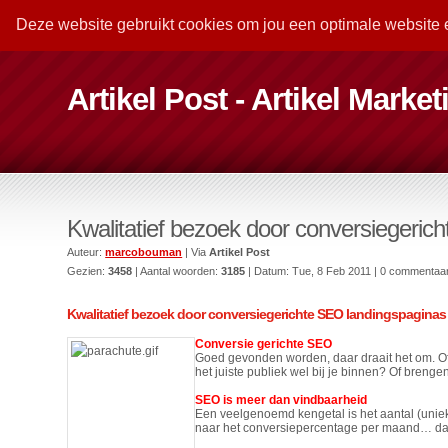
Deze website gebruikt cookies om jou een optimale website 
Artikel Post - Artikel Marke
Kwalitatief bezoek door conversiegeric
Auteur:
marcobouman
| Via
Artikel Post
Gezien:
3458
| Aantal woorden:
3185
| Datum:
Tue, 8 Feb 2011
| 0 commentaa
Kwalitatief bezoek door conversiegerichte SEO landingspaginas
Conversie gerichte SEO
Goed gevonden worden, daar draait het om. Of
het juiste publiek wel bij je binnen? Of bren
SEO is meer dan vindbaarheid
Een veelgenoemd kengetal is het aantal (unie
naar het conversiepercentage per maand… dan