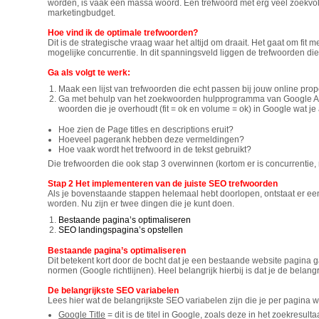
worden, is vaak een massa woord. Een trefwoord met erg veel zoekvolu
marketingbudget.
Hoe vind ik de optimale trefwoorden?
Dit is de strategische vraag waar het altijd om draait. Het gaat om fit
mogelijke concurrentie. In dit spanningsveld liggen de trefwoorden die
Ga als volgt te werk:
Maak een lijst van trefwoorden die echt passen bij jouw online prop
Ga met behulp van het zoekwoorden hulpprogramma van Google Ad
woorden die je overhoudt (fit = ok en volume = ok) in Google wat je a
Hoe zien de Page titles en descriptions eruit?
Hoeveel pagerank hebben deze vermeldingen?
Hoe vaak wordt het trefwoord in de tekst gebruikt?
Die trefwoorden die ook stap 3 overwinnen (kortom er is concurrentie,
Stap 2 Het implementeren van de juiste SEO trefwoorden
Als je bovenstaande stappen helemaal hebt doorlopen, ontstaat er een
worden. Nu zijn er twee dingen die je kunt doen.
Bestaande pagina’s optimaliseren
SEO landingspagina’s opstellen
Bestaande pagina’s optimaliseren
Dit betekent kort door de bocht dat je een bestaande website pagina
normen (Google richtlijnen). Heel belangrijk hierbij is dat je de belangr
De belangrijkste SEO variabelen
Lees hier wat de belangrijkste SEO variabelen zijn die je per pagina wil
Google Title
= dit is de titel in Google, zoals deze in het zoekresult