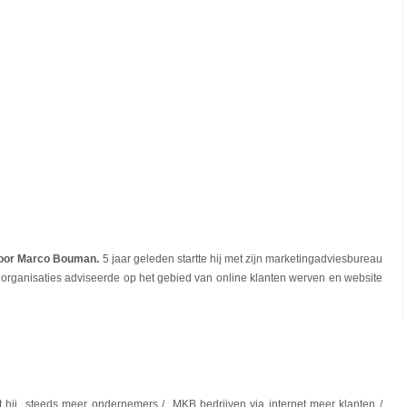
 door Marco Bouman.
5 jaar geleden startte hij met zijn marketingadviesbureau
 organisaties adviseerde op het gebied van online klanten werven en website
t hij steeds meer ondernemers / MKB bedrijven via internet meer klanten /