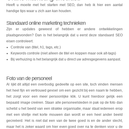
Heeft u moeite met het starten met SEO, dan heb ik hier een aantal
handige tips waar u zich aan kan houden.
Standaard online marketing technieken
Zijn er updates geweest of hebben er andere ontwikkelingen
plaatsgevonden? Dan is het belangrijk dat u eerst deze standaard SEO
eisen controleert.
Controle van (titel, h1, tags, etc.)
Keywords controle (niet alleen de titel en koppen maar ook alt-tags)
Bij verhuizing is het belangrijk dat u direct uw adresgegevens aanpast.
Foto van de personeel
Al lijkt dit altijd een overbodig gedeelte op een site, toch vinden mensen
het heel fijn en vertrouwd gevoel om een gezicht bij een naam te hebben,
het zorgt voor een meer persoonlijke klik. U kunt hierdoor gelijk een
bepaald image creëren. Staan alle personeelsleden in pak op de foto dan
schetst u het beeld van een strakke organisatie, maar staat iedereen erop
met een shirtje met korte mouwen dan wordt er een heel ander beeld
gecreëerd. Het is niet dat een van de twee goed is en de ander slecht,
maar het is zeker waard om hier even goed over na te denken voor u de