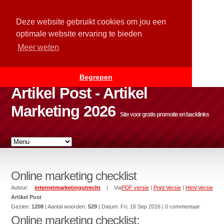
Deze website gebruikt cookies om jou een
optimale website ervaring te bieden
Meer weten
Begrepen
Artikel Post - Artikel
Marketing 2026
Site voor gratis promotie en backlinks
Online marketing checklist
Auteur:
internetmarketingutrecht
| Via
PDF versie
|
Print Versie
|
Html Versie
Artikel Post
Gezien:
1208
| Aantal woorden:
529
| Datum:
Fri, 16 Sep 2016
| 0 commentaar
Online marketing checklist: