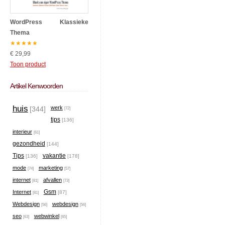
WordPress Klassieke
Thema
★
★
★
★
★
€ 29,99
Toon product
Artikel Kenwoorden
huis
werk
[344]
[72]
tips
[136]
interieur
[61]
gezondheid
[144]
Tips
vakantie
[136]
[178]
mode
marketing
[74]
[57]
internet
afvallen
[81]
[73]
Gsm
Internet
[87]
[81]
Webdesign
webdesign
[56]
[56]
seo
webwinkel
[63]
[65]