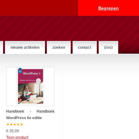
Begrepen
nieuwe artikelen
zoeken
contact
(rss)
Handboek - Handboek
WordPress 6e editie
★
★
★
★
★
€ 39,99
Toon product