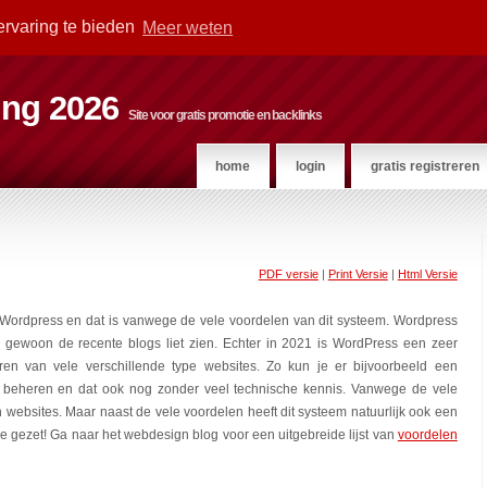
ervaring te bieden
Meer weten
ting 2026
Site voor gratis promotie en backlinks
home
login
gratis registreren
PDF versie
|
Print Versie
|
Html Versie
Wordpress en dat is vanwege de vele voordelen van dit systeem. Wordpress
gewoon de recente blogs liet zien. Echter in 2021 is WordPress een zeer
n van vele verschillende type websites. Zo kun je er bijvoorbeeld een
n beheren en dat ook nog zonder veel technische kennis. Vanwege de vele
websites. Maar naast de vele voordelen heeft dit systeem natuurlijk ook een
tje gezet! Ga naar het webdesign blog voor een uitgebreide lijst van
voordelen