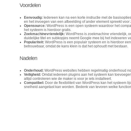
Voordelen
Eenvoudig:
Iedereen kan na een korte instructie met de basisopti
en het invoegen van een afbeelding of ander element spreekt voor z
Opensource:
WordPress is een open systeem waardoor het compatib
het systeem is hierdoor gratis.
Zoekmachinevriendelijk:
WordPress is zoekmachine vriendelijk, 
duidelijke titel en subkopjes neemt Google mee bij het indexeren v
Populariteit:
WordPress is een populair systeem en is hierdoor een 
betrouwbaar, omdat de kans klein is dat het ophoudt met bestaan.
Nadelen
Onderhoud:
WordPress websites hebben regelmatig onderhoud nod
Veiligheid:
Omdat iedereen plugins aan het systeem kan toevoegen, be
altijd controleren wie de maker is voor je iets installeert.
Compatibel:
Door de flexibiliteit van WordPress kan het systeem lij
snelheid aangetast kan worden. Bedenk van tevoren welke functionali