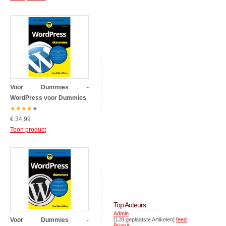
Voor Dummies -
WordPress voor Dummies
★
★
★
★
★
€ 34,99
Toon product
Top Auteurs
Admin
Voor Dummies -
[128 geplaatste Artikelen]
feed
BrianA