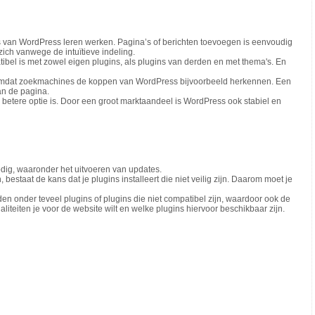
es van WordPress leren werken. Pagina’s of berichten toevoegen is eenvoudig
ich vanwege de intuïtieve indeling.
el is met zowel eigen plugins, als plugins van derden en met thema's. En
omdat zoekmachines de koppen van WordPress bijvoorbeeld herkennen. Een
an de pagina.
betere optie is. Door een groot marktaandeel is WordPress ook stabiel en
ig, waaronder het uitvoeren van updates.
staat de kans dat je plugins installeert die niet veilig zijn. Daarom moet je
den onder teveel plugins of plugins die niet compatibel zijn, waardoor ook de
teiten je voor de website wilt en welke plugins hiervoor beschikbaar zijn.