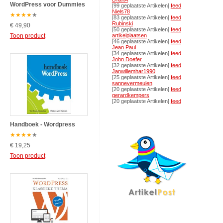
WordPress voor Dummies
[99 geplaatste Artikelen]
feed
Niels78
★
★
★
★
★
[83 geplaatste Artikelen]
feed
Rubinski
€ 49,90
[50 geplaatste Artikelen]
feed
Toon product
artikelplaatsen
[46 geplaatste Artikelen]
feed
Jean Paul
[34 geplaatste Artikelen]
feed
John Doefer
[32 geplaatste Artikelen]
feed
Janwillemhar1990
[25 geplaatste Artikelen]
feed
sannevermeulen
[20 geplaatste Artikelen]
feed
gerardkempers
[20 geplaatste Artikelen]
feed
Handboek - Wordpress
★
★
★
★
★
€ 19,25
Toon product