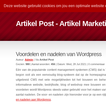
Deze website gebruikt cookies om jou een optimale website 
Artikel Post - Artikel Marke
Voordelen en nadelen van Wordpress
Auteur:
Admin
| Via
Artikel Post
Gezien:
980
| Aantal woorden:
456
| Datum:
Wed, 28 Jul 2021
| 0 commentaar
Eén van de populairste content management systemen (CMS) dat is 
begon ooit als een eenvoudig blog-systeem dat op de homepagina 
uitgebreid CMS met vele mogelijkheden tot het bouwen en behere
informatieve website, bedrijfssite, blog of webshop mee bouwen e
voordelen wordt Wordpress steeds vaker gebruikt voor het maken van 
aantal nadelen. De voor- en nadelen zijn hieronder voor je op een rij
en nadelen aan Wordpress
.