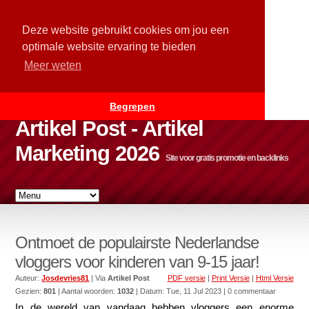
Deze website gebruikt cookies om jou een
optimale website ervaring te bieden
Meer weten
Begrepen
Artikel Post - Artikel
Marketing 2026
Site voor gratis promotie en backlinks
Ontmoet de populairste Nederlandse
vloggers voor kinderen van 9-15 jaar!
Auteur:
Josdevries81
| Via
Artikel Post
PDF versie
|
Print Versie
|
Html Versie
Gezien:
801
| Aantal woorden:
1032
| Datum:
Tue, 11 Jul 2023
| 0 commentaar
In de wereld van vandaag hebben vloggers een enorme 