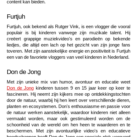
content kan bieden.
Furtjuh 
Furtjuh, ook bekend als Rutger Vink, is een vlogger die vooral 
populair is bij kinderen vanwege zijn muzikale talent. Hij 
creëert grappige muziekvideo's en parodieën op bekende 
liedjes, die altijd een lach op het gezicht van zijn jonge fans 
toveren. Met zijn aanstekelijke energie en positiviteit is Furtjuh 
een van de favoriete vloggers van veel kinderen in Nederland.
Don de Jong
Met zijn unieke mix van humor, avontuur en educatie weet 
Don de Jong
 kinderen tussen 9 en 15 jaar keer op keer te 
fascineren. Hij neemt zijn kijkers mee op ontdekkingstochten 
door de natuur, waarbij hij hen leert over verschillende dieren, 
planten en ecosystemen. Don's enthousiasme en passie voor 
de natuur werken aanstekelijk, waardoor kinderen niet alleen 
vermaakt worden, maar ook gestimuleerd worden om de 
schoonheid van de wereld om hen heen te waarderen en te 
beschermen. Met zijn avontuurlijke video's en educatieve 
boodschappen heeft Don de Jong een speciale plek veroverd 