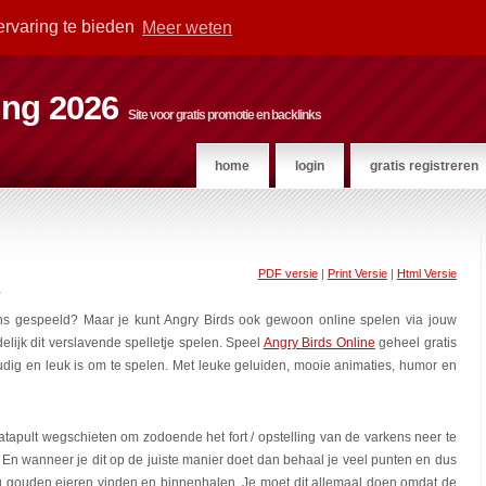
ervaring te bieden
Meer weten
ting 2026
Site voor gratis promotie en backlinks
home
login
gratis registreren
PDF versie
|
Print Versie
|
Html Versie
r
ns gespeeld? Maar je kunt Angry Birds ook gewoon online spelen via jouw
ijk dit verslavende spelletje spelen. Speel
Angry Birds Online
geheel gratis
oudig en leuk is om te spelen. Met leuke geluiden, mooie animaties, humor en
apult wegschieten om zodoende het fort / opstelling van de varkens neer te
it. En wanneer je dit op de juiste manier doet dan behaal je veel punten en dus
nog gouden eieren vinden en binnenhalen. Je moet dit allemaal doen omdat de