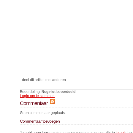
- deel dit artikel met anderen
Beoordeling:
Nog niet beoordeeld
Login om te stemmen
Commentaar
Geen commentaar geplaatst.
Commentaar toevoegen
Je hebt geen toestemming om commentaar te geven. Als je
inlogt
dan 