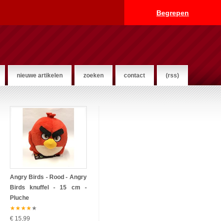
Begrepen
nieuwe artikelen
zoeken
contact
(rss)
Angry Birds - Rood - Angry
Birds knuffel - 15 cm -
Pluche
★
★
★
★
★
€ 15,99