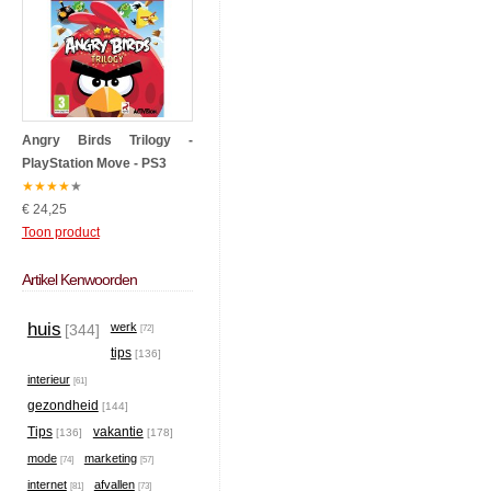
Angry Birds Trilogy -
PlayStation Move - PS3
★
★
★
★
★
€ 24,25
Toon product
Artikel Kenwoorden
huis
werk
[344]
[72]
tips
[136]
interieur
[61]
gezondheid
[144]
Tips
vakantie
[136]
[178]
mode
marketing
[74]
[57]
internet
afvallen
[81]
[73]