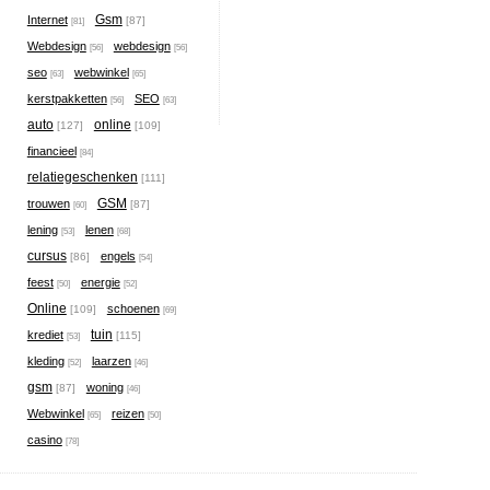
Gsm
Internet
[87]
[81]
Webdesign
webdesign
[56]
[56]
seo
webwinkel
[63]
[65]
kerstpakketten
SEO
[56]
[63]
auto
online
[127]
[109]
financieel
[84]
relatiegeschenken
[111]
GSM
trouwen
[87]
[60]
lening
lenen
[53]
[68]
cursus
engels
[86]
[54]
feest
energie
[50]
[52]
Online
schoenen
[109]
[69]
tuin
krediet
[115]
[53]
kleding
laarzen
[52]
[46]
gsm
woning
[87]
[46]
Webwinkel
reizen
[65]
[50]
casino
[78]