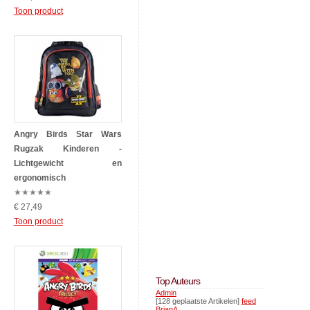
Toon product
Angry Birds Star Wars
Rugzak Kinderen -
Lichtgewicht en
ergonomisch
★
★
★
★
★
€ 27,49
Toon product
Top Auteurs
Admin
[128 geplaatste Artikelen]
feed
BrianA