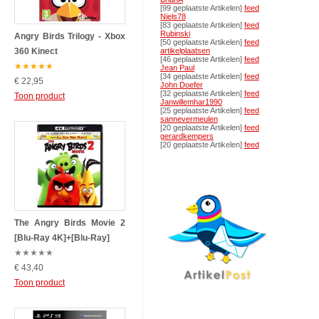
[99 geplaatste Artikelen]
feed
Niels78
[83 geplaatste Artikelen]
feed
Rubinski
Angry Birds Trilogy - Xbox
[50 geplaatste Artikelen]
feed
360 Kinect
artikelplaatsen
[46 geplaatste Artikelen]
feed
★
★
★
★
★
Jean Paul
[34 geplaatste Artikelen]
feed
€ 22,95
John Doefer
[32 geplaatste Artikelen]
feed
Toon product
Janwillemhar1990
[25 geplaatste Artikelen]
feed
sannevermeulen
[20 geplaatste Artikelen]
feed
gerardkempers
[20 geplaatste Artikelen]
feed
The Angry Birds Movie 2
[Blu-Ray 4K]+[Blu-Ray]
★
★
★
★
★
€ 43,40
Toon product