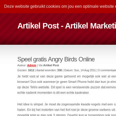
Deze website gebruikt cookies om jou een optimale website 
Artikel Post - Artikel Marke
Speel gratis Angry Birds Online
Auteur:
Admin
| Via
Artikel Post
Gezien:
1612
| Aantal woorden:
336
| Datum:
Sun, 14 Aug 2011
| 0 commentaa
Je hebt vast al van deze game gehoord en mogelijk ook wel al ee
browser! Dus ook wanneer je geen Smart Phone hebt dan kun je eindel
op deze Tetris website. Dit spel is een verslavende puzzel dat eenv
echte nadenk momenten is dit een echte kaskraker.
Het idee is simpel. Je moet de zogenaamde kwade vogels met een cat
halen. En bij het instorten van het fort roei je deze groene varkens u
mogelijk krijg je dan ook 3 sterren. Daarbij kun je tussendoor ook 