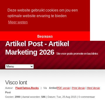
Deze website gebruikt cookies om jou een
optimale website ervaring te bieden
Meer weten
Begrepen
Artikel Post - Artikel
Marketing 2026
Site voor gratis promotie en backlinks
Visco lont
Auteur:
FlashTattoo.Rocks
| Via
Artikel
PDF versie
|
Print Versie
|
Html Versie
Post
Gezien:
2990
| Aantal woorden:
586
| Datum:
Tue, 25 Aug 2015
| 0 commentaar