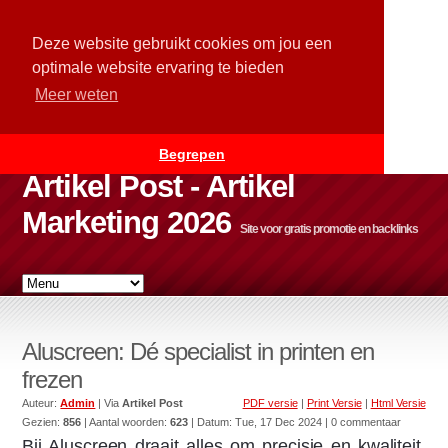
Deze website gebruikt cookies om jou een
optimale website ervaring te bieden
Meer weten
Begrepen
Artikel Post - Artikel
Marketing 2026
Site voor gratis promotie en backlinks
Aluscreen: Dé specialist in printen en
frezen
Auteur:
Admin
| Via
Artikel Post
PDF versie
|
Print Versie
|
Html Versie
Gezien:
856
| Aantal woorden:
623
| Datum:
Tue, 17 Dec 2024
| 0 commentaar
Bij Aluscreen draait alles om precisie en kwaliteit.