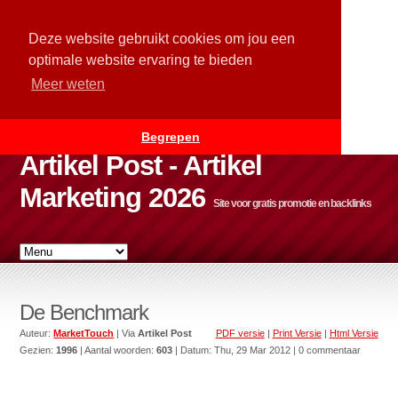
Deze website gebruikt cookies om jou een
optimale website ervaring te bieden
Meer weten
Begrepen
Artikel Post - Artikel
Marketing 2026
Site voor gratis promotie en backlinks
De Benchmark
Auteur:
MarketTouch
| Via
Artikel Post
PDF versie
|
Print Versie
|
Html Versie
Gezien:
1996
| Aantal woorden:
603
| Datum:
Thu, 29 Mar 2012
| 0 commentaar