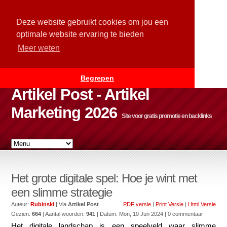
Deze website gebruikt cookies om jou een
optimale website ervaring te bieden
Meer weten
Begrepen
Artikel Post - Artikel
Marketing 2026
Site voor gratis promotie en backlinks
Het grote digitale spel: Hoe je wint met
een slimme strategie
Auteur:
Rubinski
| Via
Artikel Post
PDF versie
|
Print Versie
|
Html Versie
Gezien:
664
| Aantal woorden:
941
| Datum:
Mon, 10 Jun 2024
| 0 commentaar
Het digitale landschap is een speelveld waar slimme 