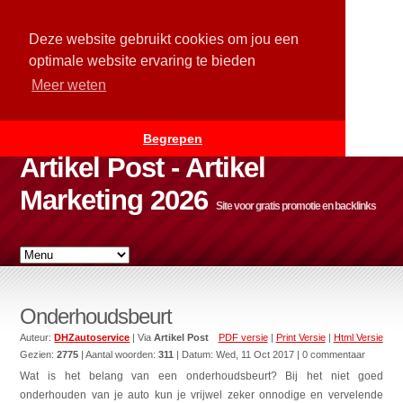
Deze website gebruikt cookies om jou een
optimale website ervaring te bieden
Meer weten
Begrepen
Artikel Post - Artikel
Marketing 2026
Site voor gratis promotie en backlinks
Onderhoudsbeurt
Auteur:
DHZautoservice
| Via
Artikel Post
PDF versie
|
Print Versie
|
Html Versie
Gezien:
2775
| Aantal woorden:
311
| Datum:
Wed, 11 Oct 2017
| 0 commentaar
Wat is het belang van een onderhoudsbeurt? Bij het niet goed
onderhouden van je auto kun je vrijwel zeker onnodige en vervelende