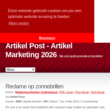
Deze website gebruikt cookies om jou een
optimale website ervaring te bieden
Meer weten
Begrepen
Artikel Post - Artikel
Marketing 2026
Site voor gratis promotie en backlinks
Reclame op zonnebrillen
Auteur:
Relatiegeschenken Gullegever.nl
|
PDF versie
|
Print Versie
|
Html Versie
Via
Artikel Post
Gezien:
2960
| Aantal woorden:
444
| Datum:
Tue, 6 Mar 2012
| 0 commentaar
De zon is er weer! Dat betekent alle mensen naar buiten en genieten van