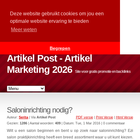
Deze website gebruikt cookies om jou een
optimale website ervaring te bieden
Meer weten
Begrepen
Artikel Post - Artikel
Marketing 2026
Site voor gratis promotie en backlinks
Saloninrichting nodig?
Auteur:
Serita
| Via
Artikel Post
PDF versie
|
Print Versie
|
Html Versie
Gezien:
1286
| Aantal woorden:
409
| Datum:
Tue, 1 Mar 2016
| 0 commentaar
Wilt u een salon beginnen en bent u op zoek naar saloninrichting? Ezi
salon praktijkinrichting heeft een breed assortiment waar u uit kunt kiezen.