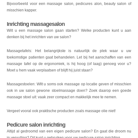
Bijvoorbeeld voor een massage salon, pedicures alon, beauty salon of
misschien kapper.
Inrichting massagesalon
Wilt u een massage salon gaan starten? Welke producten kunt u aan
denken bij het inrichten van uw salon?
Massagetafels: Het belangrijkste is natuurlijk de plek waar u uw
toekomstige patienten gaat behandelen. Let bij het aanschaffen van een
massage tafel op de ergonomiek, is hij hoog (of laag) genoeg voor u?
Moet u hem vaak verplaatsen of blijft hij juist staan?
Massagestoelen: WIlt u soms ook massage op locatie geven of misschien
ook in uw salon gewone stoelmassage doen? Zoek daarop een goede
massage stoel uit: vaak zeer compact en makkelijk mee te nemen.
Vergeet vooral ook praktische producten zoals massage olie niet!
Pedicure salon inrichting
Altijd al gedroomd van een eigen pedicure salon? En gaat die droom nu
in vervulling? Dit kunt u gebruiken voor uw pedicure salon inrichting.