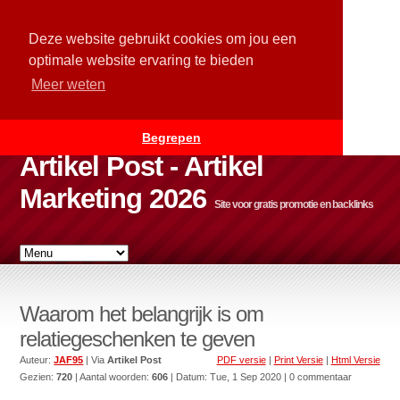
Deze website gebruikt cookies om jou een
optimale website ervaring te bieden
Meer weten
Begrepen
Artikel Post - Artikel
Marketing 2026
Site voor gratis promotie en backlinks
Waarom het belangrijk is om
relatiegeschenken te geven
Auteur:
JAF95
| Via
Artikel Post
PDF versie
|
Print Versie
|
Html Versie
Gezien:
720
| Aantal woorden:
606
| Datum:
Tue, 1 Sep 2020
| 0 commentaar