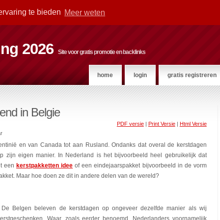
ervaring te bieden
Meer weten
ting 2026
Site voor gratis promotie en backlinks
home
login
gratis registreren
end in Belgie
PDF versie
|
Print Versie
|
Html Versie
r
gentinië en van Canada tot aan Rusland. Ondanks dat overal de kerstdagen
op zijn eigen manier. In Nederland is het bijvoorbeeld heel gebruikelijk dat
et een
kerstpakketten idee
of een eindejaarspakket bijvoorbeeld in de vorm
kket. Maar hoe doen ze dit in andere delen van de wereld?
. De Belgen beleven de kerstdagen op ongeveer dezelfde manier als wij
e kerstgeschenken. Waar, zoals eerder benoemd, Nederlanders voornamelijk