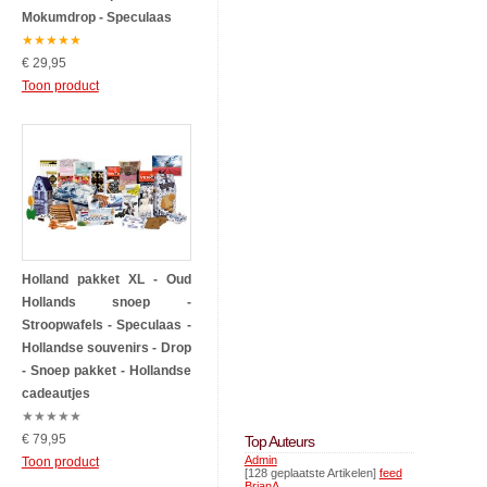
Mokumdrop - Speculaas
★
★
★
★
★
€ 29,95
Toon product
Holland pakket XL - Oud
Hollands snoep -
Stroopwafels - Speculaas -
Hollandse souvenirs - Drop
- Snoep pakket - Hollandse
cadeautjes
★
★
★
★
★
€ 79,95
Top Auteurs
Admin
Toon product
[128 geplaatste Artikelen]
feed
BrianA