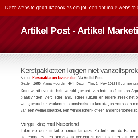
Deze website gebruikt cookies om jou een optimale website 
Artikel Post - Artikel Marke
Kerstpakketten krijgen niet vanzelfsprek
Auteur:
Kerstpakketten leverancier
| Via
Artikel Post
Gezien:
2658
| Aantal woorden:
404
| Datum:
Thu, 24 May 2012
| 0 commentaa
Kerst wordt over de hele wereld gevierd, van Indonesië tot aan Ar
plaatsvinden, viert ieder land, iedere cultuur en iedere streek het 
werkgevers hun werknemers omstreeks de kerstdagen verrassen m
van een wellnesspakket, een wijngeschenk of een ander personeelspa
Vergelijking met Nederland
Laten we eens in kijkje nemen bij onze Zuiderburen, de Belgen
Nederlanders, een opmerkelijk verschil zit hem uiteindelijk in d