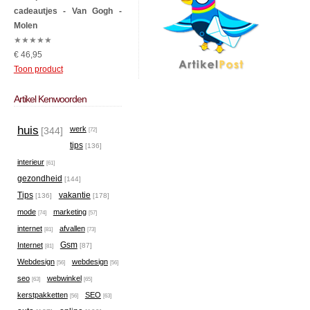
cadeautjes - Van Gogh -
Molen
★
★
★
★
★
€ 46,95
Toon product
Artikel Kenwoorden
huis
werk
[344]
[72]
tips
[136]
interieur
[61]
gezondheid
[144]
Tips
vakantie
[136]
[178]
mode
marketing
[74]
[57]
internet
afvallen
[81]
[73]
Gsm
Internet
[87]
[81]
Webdesign
webdesign
[56]
[56]
seo
webwinkel
[63]
[65]
kerstpakketten
SEO
[56]
[63]