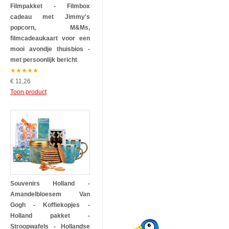
Filmpakket - Filmbox
cadeau met Jimmy's
popcorn, M&Ms,
filmcadeaukaart voor een
mooi avondje thuisbios -
met persoonlijk bericht
★
★
★
★
★
€ 11,26
Toon product
Souvenirs Holland -
Amandelbloesem Van
Gogh - Koffiekopjes -
Holland pakket -
Stroopwafels - Hollandse