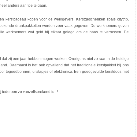
 heel anders aan toe te gaan.
n kerstcadeau kopen voor de werkgevers. Kerstgeschenken zoals citytrip,
e bekende drankpakketten worden zeer vaak gegeven. De werknemers geven
alle werknemers wat geld bij elkaar gelegd om de baas te verrassen. De
at zij een jaar hebben mogen werken. Overigens niet zo raar in de huidige
nd. Daarnaast is het ook opvallend dat het traditionele kerstpakket bij ons
 voor tegoedbonnen, uitstapjes of elektronica. Een goedgevulde kerstdoos met
j iedereen zo vanzelfsprekend is...!