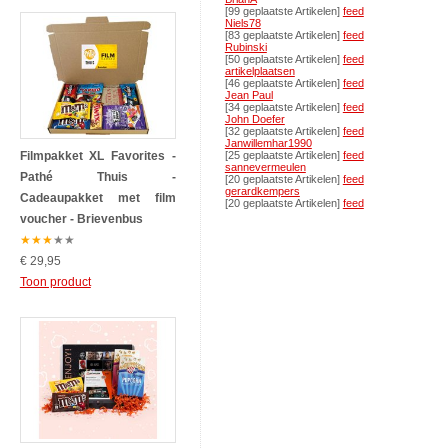
[99 geplaatste Artikelen]
feed
Niels78
[83 geplaatste Artikelen]
feed
Rubinski
[50 geplaatste Artikelen]
feed
artikelplaatsen
[46 geplaatste Artikelen]
feed
Jean Paul
[34 geplaatste Artikelen]
feed
John Doefer
[32 geplaatste Artikelen]
feed
Janwillemhar1990
Filmpakket XL Favorites -
[25 geplaatste Artikelen]
feed
sannevermeulen
Pathé Thuis -
[20 geplaatste Artikelen]
feed
gerardkempers
Cadeaupakket met film
[20 geplaatste Artikelen]
feed
voucher - Brievenbus
★
★
★
★
★
€ 29,95
Toon product