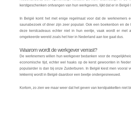
kerstgeschenken ontvangen van hun werkgevers, lijkt dat er in België
In België komt het met enige regelmaat voor dat de werknemers ee
saunabezoek of diner zijn zeer populair. Ook een boekenbon en d
deze kerstcadeaus echter niet in hun eentje, vaak wordt er met 
omgekeerde wereld zoals het hier in Nederland aan toe gaat dus.
Waarom wordt de werkgever verrast?
De werknemers willen hun werkgever bedanken voor de mogelijkheid d
economische tijd, echter wel haaks op de kerst gewoonten in Nederla
populairder is dan bij onze Zuiderburen. In België kiest men vooral
lekkernij wordt in België daardoor een beetje ondergesneeuwd.
Kortom, zo zien we maar weer dat het geven van kerstpakketten niet bi