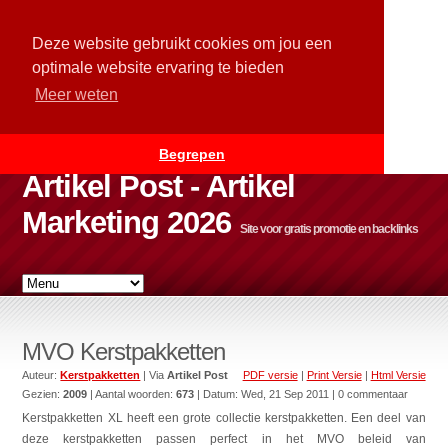
Deze website gebruikt cookies om jou een
optimale website ervaring te bieden
Meer weten
Begrepen
Artikel Post - Artikel
Marketing 2026
Site voor gratis promotie en backlinks
MVO Kerstpakketten
Auteur:
Kerstpakketten
| Via
Artikel Post
PDF versie
|
Print Versie
|
Html Versie
Gezien:
2009
| Aantal woorden:
673
| Datum:
Wed, 21 Sep 2011
| 0 commentaar
Kerstpakketten XL heeft een grote collectie kerstpakketten. Een deel van
deze kerstpakketten passen perfect in het MVO beleid van