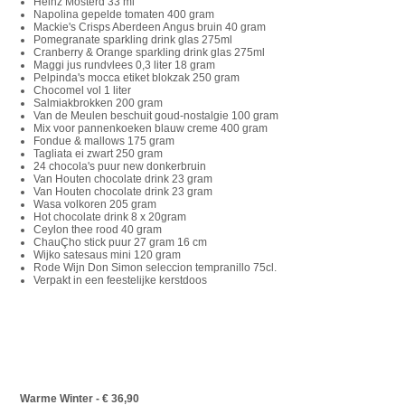
Heinz Mosterd 33 ml
Napolina gepelde tomaten 400 gram
Mackie's Crisps Aberdeen Angus bruin 40 gram
Pomegranate sparkling drink glas 275ml
Cranberry & Orange sparkling drink glas 275ml
Maggi jus rundvlees 0,3 liter 18 gram
Pelpinda's mocca etiket blokzak 250 gram
Chocomel vol 1 liter
Salmiakbrokken 200 gram
Van de Meulen beschuit goud-nostalgie 100 gram
Mix voor pannenkoeken blauw creme 400 gram
Fondue & mallows 175 gram
Tagliata ei zwart 250 gram
24 chocola's puur new donkerbruin
Van Houten chocolate drink 23 gram
Van Houten chocolate drink 23 gram
Wasa volkoren 205 gram
Hot chocolate drink 8 x 20gram
Ceylon thee rood 40 gram
ChauÇho stick puur 27 gram 16 cm
Wijko satesaus mini 120 gram
Rode Wijn Don Simon seleccion tempranillo 75cl.
Verpakt in een feestelijke kerstdoos
Warme Winter - € 36,90