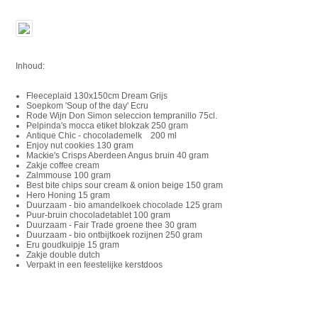
Inhoud:
Fleeceplaid 130x150cm Dream Grijs
Soepkom 'Soup of the day' Ecru
Rode Wijn Don Simon seleccion tempranillo 75cl.
Pelpinda's mocca etiket blokzak 250 gram
Antique Chic - chocolademelk 200 ml
Enjoy nut cookies 130 gram
Mackie's Crisps Aberdeen Angus bruin 40 gram
Zakje coffee cream
Zalmmouse 100 gram
Best bite chips sour cream & onion beige 150 gram
Hero Honing 15 gram
Duurzaam - bio amandelkoek chocolade 125 gram
Puur-bruin chocoladetablet 100 gram
Duurzaam - Fair Trade groene thee 30 gram
Duurzaam - bio ontbijtkoek rozijnen 250 gram
Eru goudkuipje 15 gram
Zakje double dutch
Verpakt in een feestelijke kerstdoos