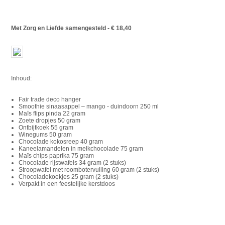
Met Zorg en Liefde samengesteld - € 18,40
Inhoud:
Fair trade deco hanger
Smoothie sinaasappel – mango - duindoorn 250 ml
Maïs flips pinda 22 gram
Zoete dropjes 50 gram
Ontbijtkoek 55 gram
Winegums 50 gram
Chocolade kokosreep 40 gram
Kaneelamandelen in melkchocolade 75 gram
Maïs chips paprika 75 gram
Chocolade rijstwafels 34 gram (2 stuks)
Stroopwafel met roombotervulling 60 gram (2 stuks)
Chocoladekoekjes 25 gram (2 stuks)
Verpakt in een feestelijke kerstdoos