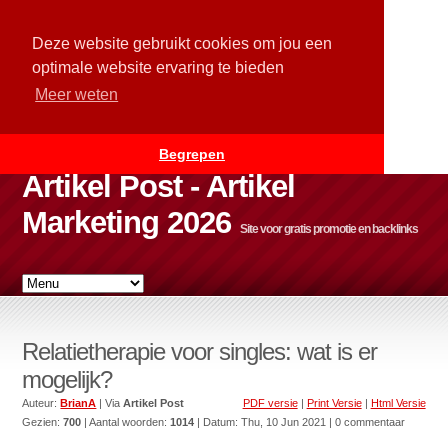
Deze website gebruikt cookies om jou een
optimale website ervaring te bieden
Meer weten
Begrepen
Artikel Post - Artikel
Marketing 2026
Site voor gratis promotie en backlinks
Relatietherapie voor singles: wat is er
mogelijk?
Auteur:
BrianA
| Via
Artikel Post
PDF versie
|
Print Versie
|
Html Versie
Gezien:
700
| Aantal woorden:
1014
| Datum:
Thu, 10 Jun 2021
| 0 commentaar