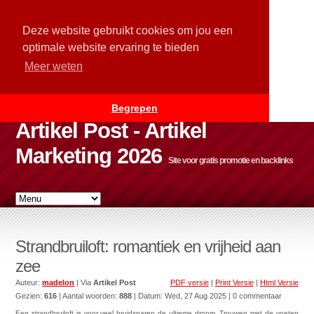
Deze website gebruikt cookies om jou een
optimale website ervaring te bieden
Meer weten
Begrepen
Artikel Post - Artikel
Marketing 2026
Site voor gratis promotie en backlinks
Strandbruiloft: romantiek en vrijheid aan
zee
Auteur:
madelon
| Via
Artikel Post
PDF versie
|
Print Versie
|
Html Versie
Gezien:
616
| Aantal woorden:
888
| Datum:
Wed, 27 Aug 2025
| 0 commentaar
Een
strandbruiloft
is voor veel bruidsparen de ultieme droom. Trouwen met de voeten