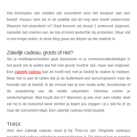
Het behouden van relaties zijn essentieel voor het bestaan van een
bedrijf. Helaas zien wij in de praktijk dat dit nog veel wordt onderschat.
Waarom het essentieel is? Daar kunnen wij alvast 1 antwoord opgeven,
namelijk het creëren van de top-of-mind gedachte bij je klanten. Maar dat
is niet enige reden. In deze blog gaan wij dieper op die materie in.
Zakelijk cadeau, groots of niet?
Als je relatiegeschenken gaat toepassen in je communicatiestrategie is
het goed om te weten dat het niet groots hoeft te zijn, maar wel origineel.
Een
zakelijk cadeau
kan en hoeft niet met je bedrijf te maken te hebben.
Maar het is aan te raden dat jij de buitenkant wel personaliseert naar de
huisstijl van je bedrijf. In de inhoud kan jij een leuke actie, boodschap of
de waardering van de relatie uitspreken. Hiermee creëer je
wederkerigheid. Wat houdt dat in? Wanneer jij iets voor een relatie doet
zal hij in de toekomst weer eerder ja tegen jou zeggen i.p.v. dat hij of zij
naar de concurrent stapt. Een zakelijk cadeau helpt daarbij.
THNX
Voor een zakelijk cadeau moet jij bij Thnx.nu zijn. Originele cadeaus
waarbij het cadeau volledig te personaliseren is. De inhoud kan in overleg