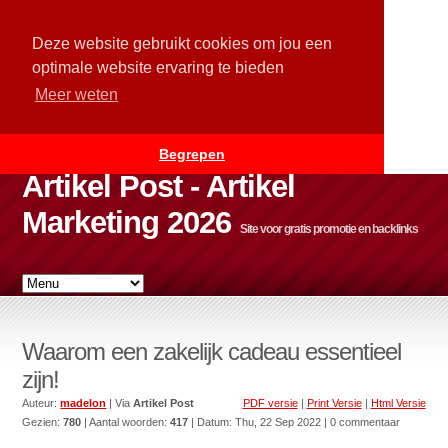
Deze website gebruikt cookies om jou een
optimale website ervaring te bieden
Meer weten
Begrepen
Artikel Post - Artikel
Marketing 2026
Site voor gratis promotie en backlinks
Waarom een zakelijk cadeau essentieel
zijn!
Auteur:
madelon
| Via
Artikel Post
PDF versie
|
Print Versie
|
Html Versie
Gezien:
780
| Aantal woorden:
417
| Datum:
Thu, 22 Sep 2022
| 0 commentaar