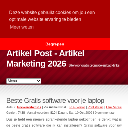
Deze website gebruikt cookies om jou een
optimale website ervaring te bieden
Meer weten
Begrepen
Artikel Post - Artikel
Marketing 2026
Site voor gratis promotie en backlinks
Beste Gratis software voor je laptop
Auteur:
freewaredwnlds
| Via
Artikel Post
PDF versie
|
Print Versie
|
Html Versie
Gezien:
7438
| Aantal woorden:
810
| Datum:
Sat, 10 Oct 2009
| 0 commentaar
Dus je hebt een nieuwe sprankelende laptop gekocht en je denkt; wat is
de beste gratis software die ik kan installeren? Gratis software voor uw