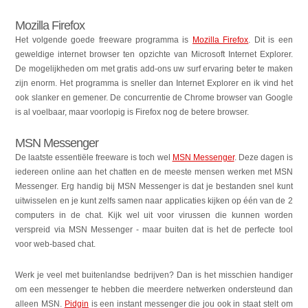
Mozilla Firefox
Het volgende goede freeware programma is
Mozilla Firefox
. Dit is een
geweldige internet browser ten opzichte van Microsoft Internet Explorer.
De mogelijkheden om met gratis add-ons uw surf ervaring beter te maken
zijn enorm. Het programma is sneller dan Internet Explorer en ik vind het
ook slanker en gemener. De concurrentie de Chrome browser van Google
is al voelbaar, maar voorlopig is Firefox nog de betere browser.
MSN Messenger
De laatste essentiële freeware is toch wel
MSN Messenger
. Deze dagen is
iedereen online aan het chatten en de meeste mensen werken met MSN
Messenger. Erg handig bij MSN Messenger is dat je bestanden snel kunt
uitwisselen en je kunt zelfs samen naar applicaties kijken op één van de 2
computers in de chat. Kijk wel uit voor virussen die kunnen worden
verspreid via MSN Messenger - maar buiten dat is het de perfecte tool
voor web-based chat.
Werk je veel met buitenlandse bedrijven? Dan is het misschien handiger
om een messenger te hebben die meerdere netwerken ondersteund dan
alleen MSN.
Pidgin
is een instant messenger die jou ook in staat stelt om