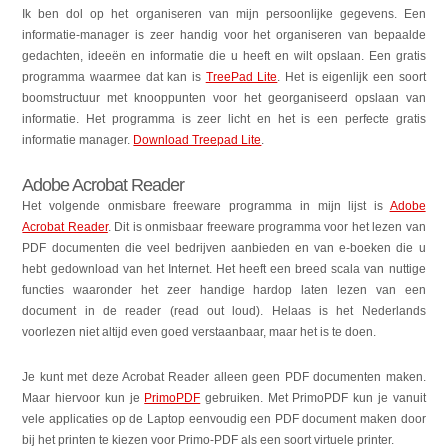
Ik ben dol op het organiseren van mijn persoonlijke gegevens
. Een
informatie-manager is zeer handig voor het organiseren van bepaalde
gedachten, ideeën en informatie die u heeft en wilt opslaan
. Een gratis
programma waarmee dat kan is
TreePad Lite
. Het is eigenlijk een soort
boomstructuur met knooppunten voor het georganiseerd opslaan van
informatie. Het programma is zeer licht en het is een perfecte gratis
informatie manager.
Download Treepad Lite
.
Adobe Acrobat Reader
Het volgende onmisbare freeware programma in mijn lijst is
Adobe
Acrobat Reader
. Dit is onmisbaar freeware programma voor het lezen van
PDF documenten die veel bedrijven aanbieden en van e-boeken die u
hebt gedownload van het Internet. Het heeft een breed scala van nuttige
functies waaronder het zeer handige hardop laten lezen van een
document in de reader (read out loud). Helaas is het Nederlands
voorlezen niet altijd even goed verstaanbaar, maar het is te doen.
Je kunt met deze Acrobat Reader alleen geen PDF documenten maken.
Maar hiervoor kun je
PrimoPDF
gebruiken. Met PrimoPDF kun je vanuit
vele applicaties op de Laptop eenvoudig een PDF document maken door
bij het printen te kiezen voor Primo-PDF als een soort virtuele printer.