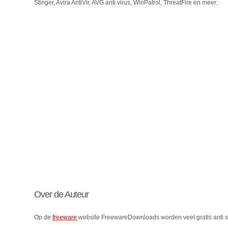
Stinger, Avira AntiVir, AVG anti virus, WinPatrol, ThreatFire en meer.
Over de Auteur
Op de
freeware
website FreewareDownloads worden veel gratis anti