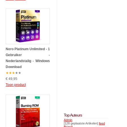
Nero Platinum Unlimited - 1
Gebruiker -
Nederlandstalig - Windows
Download
★
★
★
★
★
€ 49,95
Toon product
Top Auteurs
Admin
[128 geplaatste Artikelen]
feed
BrianA