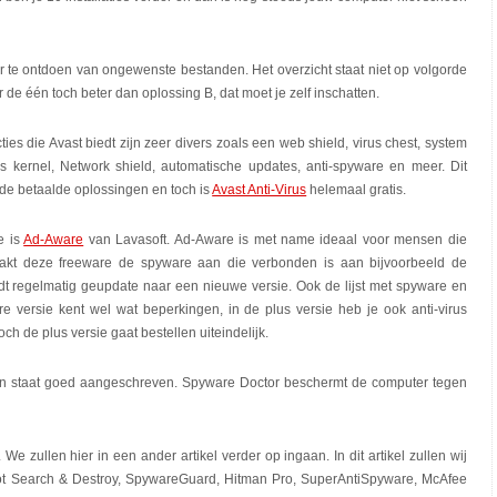
r te ontdoen van ongewenste bestanden. Het overzicht staat niet op volgorde
r de één toch beter dan oplossing B, dat moet je zelf inschatten.
cties die Avast biedt zijn zeer divers zoals een web shield, virus chest, system
rus kernel, Network shield, automatische updates, anti-spyware en meer. Dit
 de betaalde oplossingen en toch is
Avast Anti-Virus
helemaal gratis.
e is
Ad-Aware
van Lavasoft. Ad-Aware is met name ideaal voor mensen die
o pakt deze freeware de spyware aan die verbonden is aan bijvoorbeeld de
t regelmatig geupdate naar een nieuwe versie. Ook de lijst met spyware en
re versie kent wel wat beperkingen, in de plus versie heb je ook anti-virus
och de plus versie gaat bestellen uiteindelijk.
 en staat goed aangeschreven. Spyware Doctor beschermt de computer tegen
e zullen hier in een ander artikel verder op ingaan. In dit artikel zullen wij
ot Search & Destroy, SpywareGuard, Hitman Pro, SuperAntiSpyware, McAfee