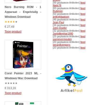
[99 geplaatste Artikelen]
feed
Niels78
Nero Burning ROM - 1
[83 geplaatste Artikelen]
feed
Rubinski
Apparaat - Engelstalig -
[50 geplaatste Artikelen]
feed
Windows Download
artikelplaatsen
[46 geplaatste Artikelen]
feed
★
★
★
★
★
Jean Paul
[34 geplaatste Artikelen]
feed
€ 27,49
John Doefer
[32 geplaatste Artikelen]
feed
Toon product
Janwillemhar1990
[25 geplaatste Artikelen]
feed
sannevermeulen
[20 geplaatste Artikelen]
feed
gerardkempers
[20 geplaatste Artikelen]
feed
Corel Painter 2023 ML -
Windows/ Mac Download
★
★
★
★
★
€ 313,16
Toon product