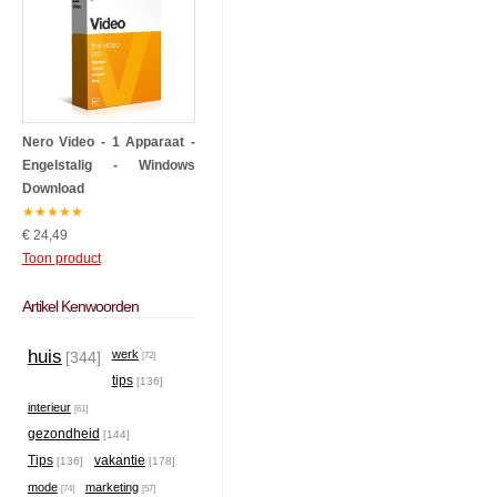
Nero Video - 1 Apparaat -
Engelstalig - Windows
Download
★
★
★
★
★
€ 24,49
Toon product
Artikel Kenwoorden
huis
werk
[344]
[72]
tips
[136]
interieur
[61]
gezondheid
[144]
Tips
vakantie
[136]
[178]
mode
marketing
[74]
[57]