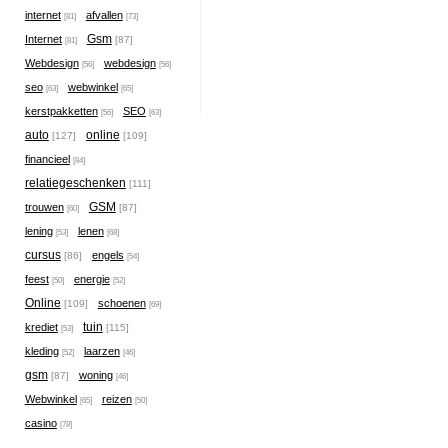
internet
afvallen
[81]
[73]
Gsm
Internet
[87]
[81]
Webdesign
webdesign
[56]
[56]
seo
webwinkel
[63]
[65]
kerstpakketten
SEO
[56]
[63]
auto
online
[127]
[109]
financieel
[84]
relatiegeschenken
[111]
GSM
trouwen
[87]
[60]
lening
lenen
[53]
[68]
cursus
engels
[86]
[54]
feest
energie
[50]
[52]
Online
schoenen
[109]
[69]
tuin
krediet
[115]
[53]
kleding
laarzen
[52]
[46]
gsm
woning
[87]
[46]
Webwinkel
reizen
[65]
[50]
casino
[78]