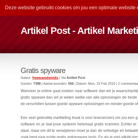
Deze website gebruikt cookies om jou een optimale website 
Artikel Post - Artikel Marke
Gratis spyware
Auteur:
freewaredwnlds
| Via
Artikel Post
Gezien:
7388
| Aantal woorden:
556
| Datum:
Mon, 15 Feb 2010
| 2 commentaa
Wanneer je online gaat zoeken naar software dan wil je waarschijnlijk
gratis spyware dan wil je weten welke van alle oplossingen de best
de verschillen tussen goede spyware oplossingen en minder goede of 
Een veel gebruikte markteting truuk is voor leveranciers om jou een g
software en je laat jouw systeem helemaal gratis scannen. Echter e
staat, maar om dit te verwijderen moet je dan de volledige en betaalde
zoek bent naar echte gratis antispyware tools. En als je niet uitkijkt 