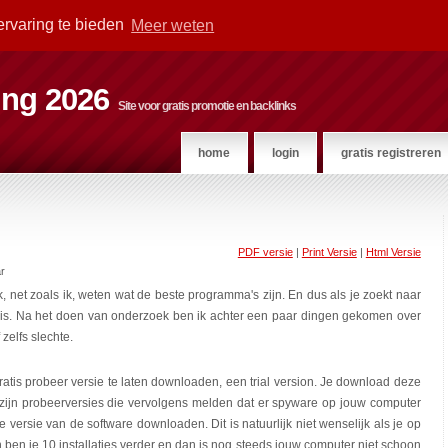
ervaring te bieden
Meer weten
ting 2026
Site voor gratis promotie en backlinks
home
login
gratis registreren
PDF versie
|
Print Versie
|
Html Versie
r
, net zoals ik, weten wat de beste programma's zijn. En dus als je zoekt naar
e is. Na het doen van onderzoek ben ik achter een paar dingen gekomen over
zelfs slechte.
ratis probeer versie te laten downloaden, een trial version. Je download deze
r zijn probeerversies die vervolgens melden dat er spyware op jouw computer
 versie van de software downloaden. Dit is natuurlijk niet wenselijk als je op
dan ben je 10 installaties verder en dan is nog steeds jouw computer niet schoon