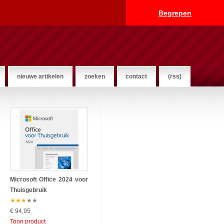
Begrepen
nieuwe artikelen
zoeken
contact
(rss)
Microsoft Office 2024 voor
Thuisgebruik
★
★
★
★
★
€ 94,95
Toon product