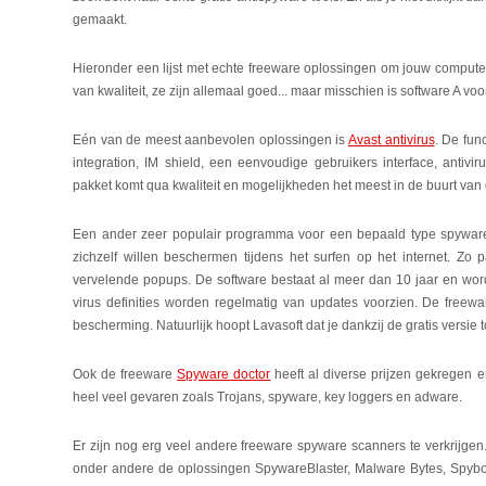
gemaakt.
Hieronder een lijst met echte freeware oplossingen om jouw compute
van kwaliteit, ze zijn allemaal goed... maar misschien is software A voo
Eén van de meest aanbevolen oplossingen is
Avast antivirus
. De fun
integration, IM shield, een eenvoudige gebruikers interface, antivi
pakket komt qua kwaliteit en mogelijkheden het meest in de buurt van
Een ander zeer populair programma voor een bepaald type spywar
zichzelf willen beschermen tijdens het surfen op het internet. Z
vervelende popups. De software bestaat al meer dan 10 jaar en word
virus definities worden regelmatig van updates voorzien. De freewa
bescherming. Natuurlijk hoopt Lavasoft dat je dankzij de gratis versie t
Ook de freeware
Spyware doctor
heeft al diverse prijzen gekregen
heel veel gevaren zoals Trojans, spyware, key loggers en adware.
Er zijn nog erg veel andere freeware spyware scanners te verkrijgen. W
onder andere de oplossingen SpywareBlaster, Malware Bytes, Spyb