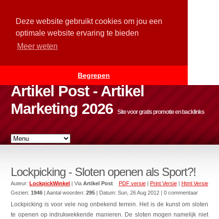
Deze website gebruikt cookies om jou een
optimale website ervaring te bieden
Meer weten
Begrepen
Artikel Post - Artikel
Marketing 2026
Site voor gratis promotie en backlinks
Lockpicking - Sloten openen als Sport?!
Auteur:
LockpickWinkel
| Via
Artikel Post
PDF versie
|
Print Versie
|
Html Versie
Gezien:
1946
| Aantal woorden:
295
| Datum:
Sun, 26 Aug 2012
| 0 commentaar
Lockpicking is voor vele nog onbekend terrein. Het is de kunst om sloten
te openen op indrukwekkende manieren. De sloten mogen namelijk niet