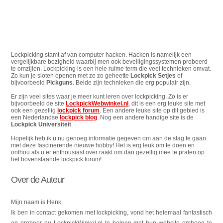
Lockpicking stamt af van computer hacken. Hacken is namelijk een
vergelijkbare bezigheid waarbij men ook beveiligingssystemen probeerd
te omzijlen. Lockpicking is een hele ruime term die veel technieken omvat.
Zo kun je sloten openen met ze zo geheette
Lockpick Setjes
of
bijvoorbeeld
Pickguns
. Beide zijn technieken die erg populair zijn.
Er zijn veel sites waar je meer kunt leren over lockpicking. Zo is er
bijvoorbeeld de site
LockpickWebwinkel.nl
, dit is een erg leuke site met
ook een gezellig
lockpick forum
. Een andere leuke site op dit gebied is
een Nederlandse
lockpick blog
. Nog een andere handige site is de
Lockpick Universiteit
.
Hopelijk heb ik u nu genoeg informatie gegeven om aan de slag te gaan
met deze fascinerende nieuwe hobby! Het is erg leuk om te doen en
onthou als u er enthousiast over raakt om dan gezellig mee te praten op
het bovenstaande lockpick forum!
Over de Auteur
Mijn naam is Henk.
Ik ben in contact gekomen met lockpicking, vond het helemaal fantastisch
en probeer nu LockpickWinkel.nl te helpen met hun website omhoog te