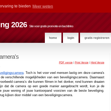
ervaring te bieden
Meer weten
ting 2026
Site voor gratis promotie en backlinks
home
login
gratis registreren
camera's
PDF versie
|
Print Versie
|
Html Versie
r
veiligingscamera
. Toch is het voor veel mensen lastig om deze camera's 
 de verschillende mogelijkheden van een beveiligingscamera. Daarnaast 
ijvoorbeeld camera’s die kunnen filmen in het donker, rond kunnen draaien 
zijn dat de camera op een goede manier aangebracht wordt, kun je de 
e jouw woning of jouw kantoorpand voorzien van de beste beveiliging. 
rug kijken door middel van een beveiligingscamera. 