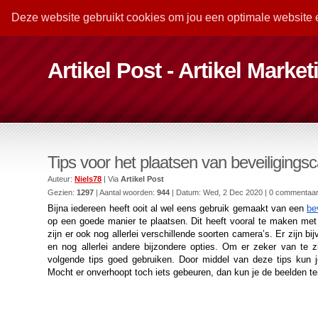
Deze website gebruikt cookies om jou een optimale website 
Artikel Post - Artikel Marke
Tips voor het plaatsen van beveiligings
Auteur:
Niels78
| Via
Artikel Post
Gezien:
1297
| Aantal woorden:
944
| Datum:
Wed, 2 Dec 2020
| 0 commentaa
Bijna iedereen heeft ooit al wel eens gebruik gemaakt van een 
be
op een goede manier te plaatsen. Dit heeft vooral te maken met
zijn er ook nog allerlei verschillende soorten camera’s. Er zijn b
en nog allerlei andere bijzondere opties. Om er zeker van te 
volgende tips goed gebruiken. Door middel van deze tips kun j
Mocht er onverhoopt toch iets gebeuren, dan kun je de beelden te