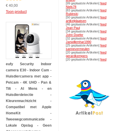
[99 geplaatste Artikelen]
feed
€ 40,00
Niels78
[83 geplaatste Artikelen]
feed
Toon product
Rubinski
[50 geplaatste Artikelen]
feed
artikelplaatsen
[46 geplaatste Artikelen]
feed
Jean Paul
[34 geplaatste Artikelen]
feed
John Doefer
[32 geplaatste Artikelen]
feed
Janwillemhar1990
[25 geplaatste Artikelen]
feed
sannevermeulen
[20 geplaatste Artikelen]
feed
gerardkempers
[20 geplaatste Artikelen]
feed
eufy Security Indoor
camera E30 - Indoor Cam -
Huisdiercamera met app -
Petcam - 4K UHD - Pan &
Tilt - AI Mens - en
Huisdierdetectie -
Kleurennachtzicht -
Compatibel met Apple
HomeKit -
Tweewegcommunicatie -
Lokale Opslag - Geen