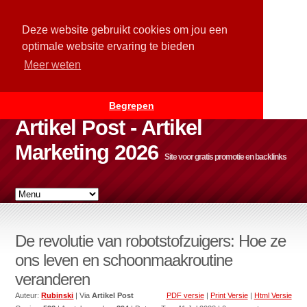
Deze website gebruikt cookies om jou een
optimale website ervaring te bieden
Meer weten
Begrepen
Artikel Post - Artikel
Marketing 2026
Site voor gratis promotie en backlinks
De revolutie van robotstofzuigers: Hoe ze
ons leven en schoonmaakroutine
veranderen
Auteur:
Rubinski
| Via
Artikel Post
PDF versie
|
Print Versie
|
Html Versie