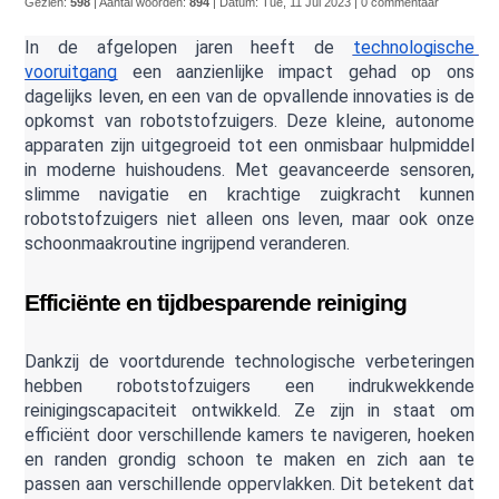
Gezien:
598
| Aantal woorden:
894
| Datum:
Tue, 11 Jul 2023
| 0 commentaar
In de afgelopen jaren heeft de 
technologische 
vooruitgang
 een aanzienlijke impact gehad op ons 
dagelijks leven, en een van de opvallende innovaties is de 
opkomst van robotstofzuigers. Deze kleine, autonome 
apparaten zijn uitgegroeid tot een onmisbaar hulpmiddel 
in moderne huishoudens. Met geavanceerde sensoren, 
slimme navigatie en krachtige zuigkracht kunnen 
robotstofzuigers niet alleen ons leven, maar ook onze 
schoonmaakroutine ingrijpend veranderen.
Efficiënte en tijdbesparende reiniging 
Dankzij de voortdurende technologische verbeteringen 
hebben robotstofzuigers een indrukwekkende 
reinigingscapaciteit ontwikkeld. Ze zijn in staat om 
efficiënt door verschillende kamers te navigeren, hoeken 
en randen grondig schoon te maken en zich aan te 
passen aan verschillende oppervlakken. Dit betekent dat 