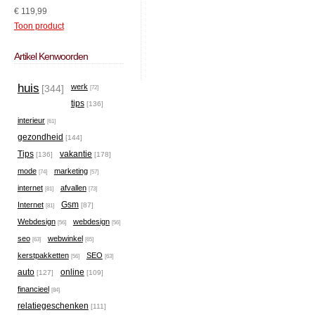
€ 119,99
Toon product
Artikel Kenwoorden
huis
werk
[344]
[72]
tips
[136]
interieur
[61]
gezondheid
[144]
Tips
vakantie
[136]
[178]
mode
marketing
[74]
[57]
internet
afvallen
[81]
[73]
Gsm
Internet
[87]
[81]
Webdesign
webdesign
[56]
[56]
seo
webwinkel
[63]
[65]
kerstpakketten
SEO
[56]
[63]
auto
online
[127]
[109]
financieel
[84]
relatiegeschenken
[111]