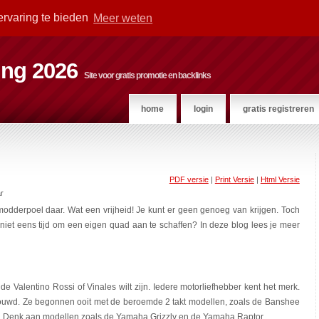
ervaring te bieden
Meer weten
ting 2026
Site voor gratis promotie en backlinks
home
login
gratis registreren
PDF versie
|
Print Versie
|
Html Versie
r
modderpoel daar. Wat een vrijheid! Je kunt er geen genoeg van krijgen. Toch
t niet eens tijd om een eigen quad aan te schaffen? In deze blog lees je meer
e Valentino Rossi of Vinales wilt zijn. Iedere motorliefhebber kent het merk.
wd. Ze begonnen ooit met de beroemde 2 takt modellen, zoals de Banshee
t. Denk aan modellen zoals de Yamaha Grizzly en de Yamaha Raptor.