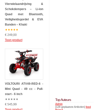
Vierwielaandrijving &
Schokdempers – Li-ion
Quad met Bluetooth,
Veiligheidsgordel & EVA
Banden – Khaki
★
★
★
★
★
€ 249,00
Toon product
VOLTOURI ATV49-RED-6 -
Mini Quad - 49 cc - Pull-
start - 6 inch
★
★
★
★
★
Top Auteurs
Admin
€ 545,99
[128 geplaatste Artikelen]
feed
Toon product
BrianA