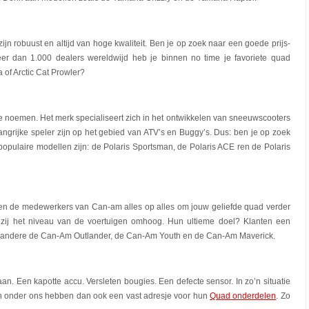
zijn robuust en altijd van hoge kwaliteit. Ben je op zoek naar een goede prijs-
meer dan 1.000 dealers wereldwijd heb je binnen no time je favoriete quad
 of Arctic Cat Prowler?
r te noemen. Het merk specialiseert zich in het ontwikkelen van sneeuwscooters
angrijke speler zijn op het gebied van ATV’s en Buggy’s. Dus: ben je op zoek
e populaire modellen zijn: de Polaris Sportsman, de Polaris ACE ren de Polaris
ten de medewerkers van Can-am alles op alles om jouw geliefde quad verder
 zij het niveau van de voertuigen omhoog. Hun ultieme doel? Klanten een
der andere de Can-Am Outlander, de Can-Am Youth en de Can-Am Maverick.
gaan. Een kapotte accu. Versleten bougies. Een defecte sensor. In zo’n situatie
ten onder ons hebben dan ook een vast adresje voor hun
Quad onderdelen
. Zo