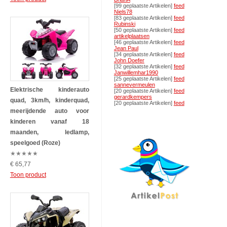
[99 geplaatste Artikelen]
feed
Niels78
[83 geplaatste Artikelen]
feed
Rubinski
[50 geplaatste Artikelen]
feed
artikelplaatsen
[46 geplaatste Artikelen]
feed
Jean Paul
[34 geplaatste Artikelen]
feed
John Doefer
[32 geplaatste Artikelen]
feed
Janwillemhar1990
[25 geplaatste Artikelen]
feed
sannevermeulen
Elektrische kinderauto
[20 geplaatste Artikelen]
feed
gerardkempers
quad, 3km/h, kinderquad,
[20 geplaatste Artikelen]
feed
meerijdende auto voor
kinderen vanaf 18
maanden, ledlamp,
speelgoed (Roze)
★
★
★
★
★
€ 65,77
Toon product