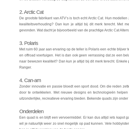
2. Arctic Cat
De grootste fabrikant van ATV’s is toch echt Arctic Cat. Hun modellen 
kwaliteitsverhouding? Dan kun je altijd bij dit merk terecht. Met 
gevonden. Wat dacht je bijvoorbeeld van de prachtige Arctic Cat Alterra
3. Polaris
Met ruim 60 jaar aan ervaring op de teller is Polaris een echte blijve
en offroad voertuigen. Het is dan ook geen verrassing dat ze een bel
naar bewezen kwaliteit? Dan kun je altijd bij dit merk terecht. Enkel
Ranger.
4. Can-am
Zonder innovatie en passie bloedt een sport dood. Om die reden zet
door te ontwikkelen. Met nieuwe designs en technologieën helpen
uitzonderlijke, recreatieve ervaring bieden. Bekende quads zijn on
Onderdelen
Een quad is en blijft een vervoermiddel. Er kan dus altijd iets kapot 
wil je natuurlijk weer zo snel mogelijk op pad kunnen. Vele hobbyis