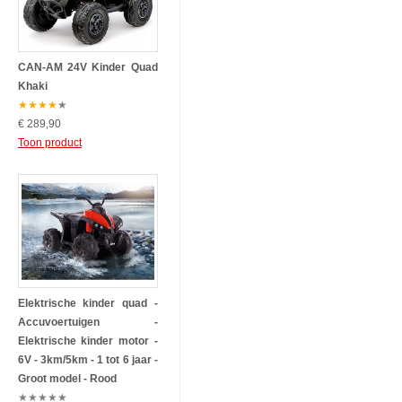
CAN-AM 24V Kinder Quad
Khaki
★
★
★
★
★
€ 289,90
Toon product
Elektrische kinder quad -
Accuvoertuigen -
Elektrische kinder motor -
6V - 3km/5km - 1 tot 6 jaar -
Groot model - Rood
★
★
★
★
★