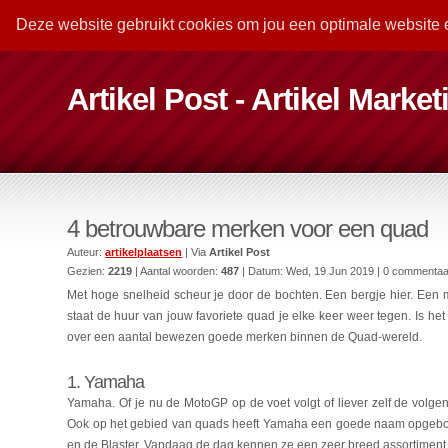
Deze website gebruikt cookies om jou een optimale website 
Artikel Post - Artikel Marke
4 betrouwbare merken voor een quad
Auteur:
artikelplaatsen
| Via
Artikel Post
Gezien:
2219
| Aantal woorden:
487
| Datum:
Wed, 19 Jun 2019
| 0 commentaa
Met hoge snelheid scheur je door de bochten. Een bergje hier. Een 
staat de huur van jouw favoriete quad je elke keer weer tegen. Is he
over een aantal bewezen goede merken binnen de Quad-wereld.
1. Yamaha
Yamaha. Of je nu de MotoGP op de voet volgt of liever zelf de volgend
Ook op het gebied van quads heeft Yamaha een goede naam opgebou
en de Blaster. Vandaag de dag kennen ze een zeer breed assortimen