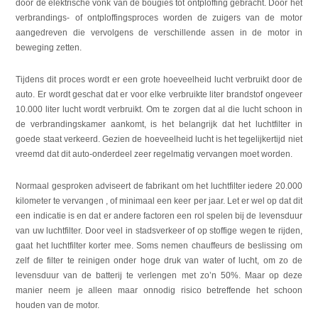
door de elektrische vonk van de bougies tot ontploffing gebracht. Door het
verbrandings- of ontploffingsproces worden de zuigers van de motor
aangedreven die vervolgens de verschillende assen in de motor in
beweging zetten.
Tijdens dit proces wordt er een grote hoeveelheid lucht verbruikt door de
auto. Er wordt geschat dat er voor elke verbruikte liter brandstof ongeveer
10.000 liter lucht wordt verbruikt. Om te zorgen dat al die lucht schoon in
de verbrandingskamer aankomt, is het belangrijk dat het luchtfilter in
goede staat verkeerd. Gezien de hoeveelheid lucht is het tegelijkertijd niet
vreemd dat dit auto-onderdeel zeer regelmatig vervangen moet worden.
Normaal gesproken adviseert de fabrikant om het luchtfilter iedere 20.000
kilometer te vervangen , of minimaal een keer per jaar. Let er wel op dat dit
een indicatie is en dat er andere factoren een rol spelen bij de levensduur
van uw luchtfilter. Door veel in stadsverkeer of op stoffige wegen te rijden,
gaat het luchtfilter korter mee. Soms nemen chauffeurs de beslissing om
zelf de filter te reinigen onder hoge druk van water of lucht, om zo de
levensduur van de batterij te verlengen met zo’n 50%. Maar op deze
manier neem je alleen maar onnodig risico betreffende het schoon
houden van de motor.