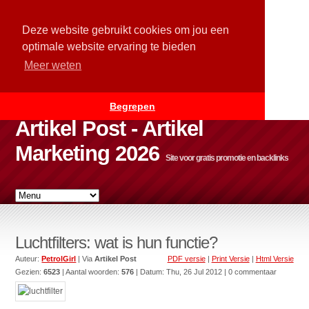
Deze website gebruikt cookies om jou een
optimale website ervaring te bieden
Meer weten
Begrepen
Artikel Post - Artikel
Marketing 2026
Site voor gratis promotie en backlinks
Luchtfilters: wat is hun functie?
Auteur:
PetrolGirl
| Via
Artikel Post
PDF versie
|
Print Versie
|
Html Versie
Gezien:
6523
| Aantal woorden:
576
| Datum:
Thu, 26 Jul 2012
| 0 commentaar