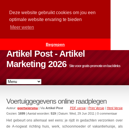
Deze website gebruikt cookies om jou een
optimale website ervaring te bieden
Meer weten
Begrepen
Artikel Post - Artikel
Marketing 2026
Site voor gratis promotie en backlinks
Voertuiggegevens online raadplegen
Auteur:
geertwiersma
| Via
Artikel Post
PDF versie
|
Print Versie
|
Html Versie
Gezien:
1699
| Aantal woorden:
519
| Datum:
Wed, 29 Jun 2011
| 0 commentaar
Het gebeurt ons allemaal wel eens: je rijdt in gedachten verzonken over
de A-nogwat richting huis, werk, schoonmoeder of vakantiehuisje, als