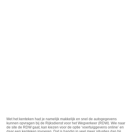
Met het kenteken had je namelijk makkelijk en snel de autogegevens
kunnen opvragen bij de Rijksdienst voor het Wegverkeer (RDW). Wie naar
de site de RDW gaat, kan kiezen voor de optie ‘voertuiggevens online’ en
daar een kenteken invoeren. Dat is handig in veel meer situaties dan bij