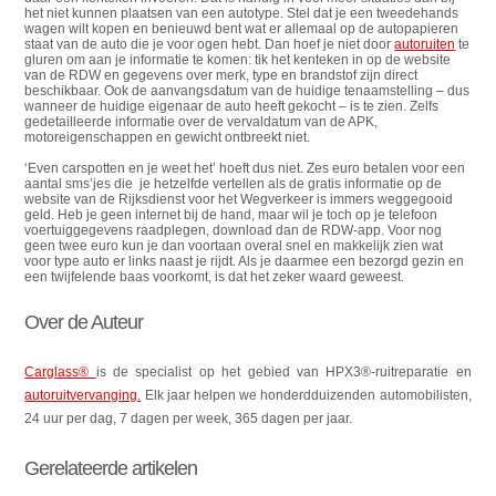
het niet kunnen plaatsen van een autotype. Stel dat je een tweedehands
wagen wilt kopen en benieuwd bent wat er allemaal op de autopapieren
staat van de auto die je voor ogen hebt. Dan hoef je niet door
autoruiten
te
gluren om aan je informatie te komen: tik het kenteken in op de website
van de RDW en gegevens over merk, type en brandstof zijn direct
beschikbaar. Ook de aanvangsdatum van de huidige tenaamstelling – dus
wanneer de huidige eigenaar de auto heeft gekocht – is te zien. Zelfs
gedetailleerde informatie over de vervaldatum van de APK,
motoreigenschappen en gewicht ontbreekt niet.
‘Even carspotten en je weet het’ hoeft dus niet. Zes euro betalen voor een
aantal sms’jes die je hetzelfde vertellen als de gratis informatie op de
website van de Rijksdienst voor het Wegverkeer is immers weggegooid
geld. Heb je geen internet bij de hand, maar wil je toch op je telefoon
voertuiggegevens raadplegen, download dan de RDW-app. Voor nog
geen twee euro kun je dan voortaan overal snel en makkelijk zien wat
voor type auto er links naast je rijdt. Als je daarmee een bezorgd gezin en
een twijfelende baas voorkomt, is dat het zeker waard geweest.
Over de Auteur
Carglass®
is de specialist op het gebied van HPX3®-ruitreparatie en
autoruitvervanging.
Elk jaar helpen we honderdduizenden automobilisten,
24 uur per dag, 7 dagen per week, 365 dagen per jaar.
Gerelateerde artikelen