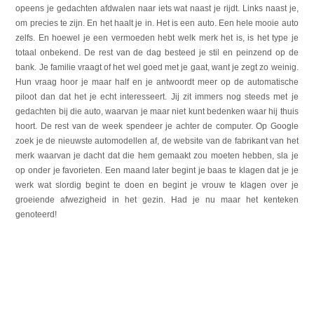
opeens je gedachten afdwalen naar iets wat naast je rijdt. Links naast je,
om precies te zijn. En het haalt je in. Het is een auto. Een hele mooie auto
zelfs. En hoewel je een vermoeden hebt welk merk het is, is het type je
totaal onbekend. De rest van de dag besteed je stil en peinzend op de
bank. Je familie vraagt of het wel goed met je gaat, want je zegt zo weinig.
Hun vraag hoor je maar half en je antwoordt meer op de automatische
piloot dan dat het je echt interesseert. Jij zit immers nog steeds met je
gedachten bij die auto, waarvan je maar niet kunt bedenken waar hij thuis
hoort. De rest van de week spendeer je achter de computer. Op Google
zoek je de nieuwste automodellen af, de website van de fabrikant van het
merk waarvan je dacht dat die hem gemaakt zou moeten hebben, sla je
op onder je favorieten. Een maand later begint je baas te klagen dat je je
werk wat slordig begint te doen en begint je vrouw te klagen over je
groeiende afwezigheid in het gezin. Had je nu maar het kenteken
genoteerd!