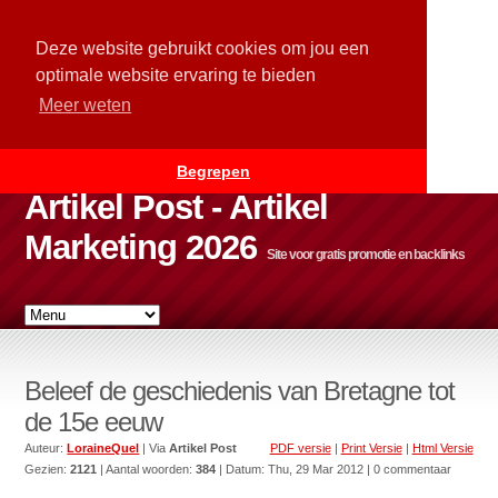
Deze website gebruikt cookies om jou een
optimale website ervaring te bieden
Meer weten
Begrepen
Artikel Post - Artikel
Marketing 2026
Site voor gratis promotie en backlinks
Beleef de geschiedenis van Bretagne tot
de 15e eeuw
Auteur:
LoraineQuel
| Via
Artikel Post
PDF versie
|
Print Versie
|
Html Versie
Gezien:
2121
| Aantal woorden:
384
| Datum:
Thu, 29 Mar 2012
| 0 commentaar