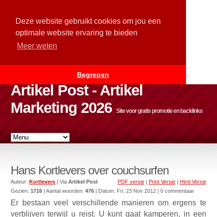
Deze website gebruikt cookies om jou een
optimale website ervaring te bieden
Meer weten
Begrepen
Artikel Post - Artikel
Marketing 2026
Site voor gratis promotie en backlinks
Hans Kortlevers over couchsurfen
Auteur:
Kortlevers
| Via
Artikel Post
PDF versie
|
Print Versie
|
Html Versie
Gezien:
1716
| Aantal woorden:
476
| Datum:
Fri, 23 Nov 2012
| 0 commentaar
Er bestaan veel verschillende manieren om ergens te
verblijven terwijl u reist. U kunt gaat kamperen, in een