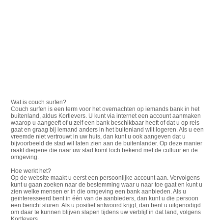
Wat is couch surfen?
Couch surfen is een term voor het overnachten op iemands bank in het
buitenland, aldus Kortlevers. U kunt via internet een account aanmaken
waarop u aangeeft of u zelf een bank beschikbaar heeft of dat u op reis
gaat en graag bij iemand anders in het buitenland wilt logeren. Als u een
vreemde niet vertrouwt in uw huis, dan kunt u ook aangeven dat u
bijvoorbeeld de stad wil laten zien aan de buitenlander. Op deze manier
raakt diegene die naar uw stad komt toch bekend met de cultuur en de
omgeving.
Hoe werkt het?
Op de website maakt u eerst een persoonlijke account aan. Vervolgens
kunt u gaan zoeken naar de bestemming waar u naar toe gaat en kunt u
zien welke mensen er in die omgeving een bank aanbieden. Als u
geïnteresseerd bent in één van de aanbieders, dan kunt u die persoon
een bericht sturen. Als u positief antwoord krijgt, dan bent u uitgenodigd
om daar te kunnen blijven slapen tijdens uw verblijf in dat land, volgens
Kortlevers.