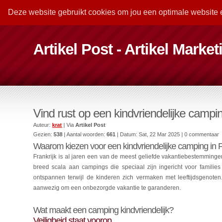
Deze website gebruikt cookies om jou een optimale website 
Artikel Post - Artikel Marke
Vind rust op een kindvriendelijke campin
Auteur:
krat
| Via
Artikel Post
Gezien:
538
| Aantal woorden:
661
| Datum:
Sat, 22 Mar 2025
| 0 commentaar
Waarom kiezen voor een kindvriendelijke camping in F
Frankrijk is al jaren een van de meest geliefde vakantiebestemmingen
breed scala aan campings die speciaal zijn ingericht voor familie
ontspannen terwijl de kinderen zich vermaken met leeftijdsgenoten
aanwezig om een onbezorgde vakantie te garanderen.
Wat maakt een camping kindvriendelijk?
Veiligheid staat voorop