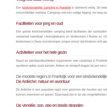
Een
kindvriendelijke camping in Frankrijk
is allereerst veilig. Dit 
overzichtelijke indeling. Campings met een rustige ligging, ver weg 
Faciliteiten voor jong en oud
Een goede kindvriendelijke camping biedt faciliteiten die aansluit
verwarmd zwembad • Animatieteams en kinderclubs • Ruime en scha
kindermenu’s Deze voorzieningen zorgen ervoor dat kinderen zich geen
Activiteiten voor het hele gezin
Naast de standaardfaciliteiten organiseren veel campings in Frankri
sportieve opties zoals kanoën, fietsen en minigolf dragen bij aan een 
De mooiste regio’s in Frankrijk voor een kindvriendeli
De Ardèche: natuur en avontuur
De Ardèche is een populaire regio voor gezinnen die houden van natu
kunnen zwemmen en spelen. Daarnaast zijn er tal van mogelijkheden 
De Vendée: zon, zee en brede stranden