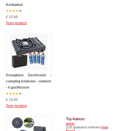
Kookplaat
★
★
★
★
★
€ 10,99
Toon product
Draagbare Gasfornuis -
camping kookstel - outdoor
- 4 gasflessen
★
★
★
★
★
€ 19,00
Toon product
Top Auteurs
Admin
[128 geplaatste Artikelen]
feed
BrianA