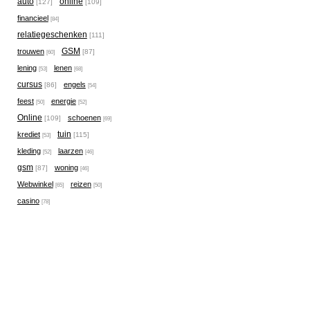
auto
online
[127]
[109]
financieel
[84]
relatiegeschenken
[111]
GSM
trouwen
[87]
[60]
lening
lenen
[53]
[68]
cursus
engels
[86]
[54]
feest
energie
[50]
[52]
Online
schoenen
[109]
[69]
tuin
krediet
[115]
[53]
kleding
laarzen
[52]
[46]
gsm
woning
[87]
[46]
Webwinkel
reizen
[65]
[50]
casino
[78]