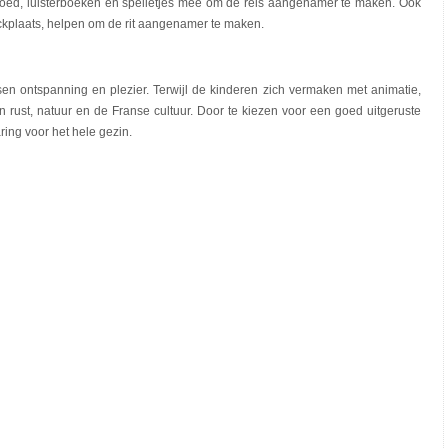
goed, luisterboeken en spelletjes mee om de reis aangenamer te maken. Ook
ickplaats, helpen om de rit aangenamer te maken.
ssen ontspanning en plezier. Terwijl de kinderen zich vermaken met animatie,
 rust, natuur en de Franse cultuur. Door te kiezen voor een goed uitgeruste
ing voor het hele gezin.