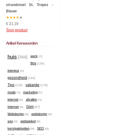
strandstoel St. Tropez -
Blauw
★
★
★
★
★
€ 21,19
Toon product
Artikel Kenwoorden
huis
werk
[344]
[72]
tips
[136]
interieur
[61]
gezondheid
[144]
Tips
vakantie
[136]
[178]
mode
marketing
[74]
[57]
internet
afvallen
[81]
[73]
Gsm
Internet
[87]
[81]
Webdesign
webdesign
[56]
[56]
seo
webwinkel
[63]
[65]
kerstpakketten
SEO
[56]
[63]