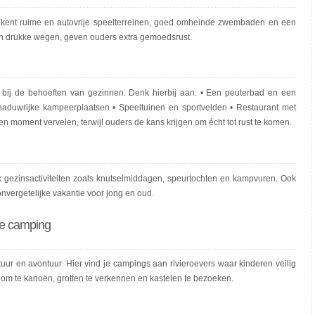
betekent ruime en autovrije speelterreinen, goed omheinde zwembaden en een
van drukke wegen, geven ouders extra gemoedsrust.
en bij de behoeften van gezinnen. Denk hierbij aan: • Een peuterbad en een
duwrijke kampeerplaatsen • Speeltuinen en sportvelden • Restaurant met
 moment vervelen, terwijl ouders de kans krijgen om écht tot rust te komen.
jk gezinsactiviteiten zoals knutselmiddagen, speurtochten en kampvuren. Ook
onvergetelijke vakantie voor jong en oud.
jke camping
ur en avontuur. Hier vind je campings aan rivieroevers waar kinderen veilig
om te kanoën, grotten te verkennen en kastelen te bezoeken.