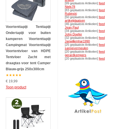
[99 geplaatste Artikelen]
feed
Niels78
[83 geplaatste Artikelen]
feed
Rubinski
[50 geplaatste Artikelen]
feed
artikelplaatsen
[46 geplaatste Artikelen]
feed
Voortenttapijt Tenttapijt
Jean Paul
[34 geplaatste Artikelen]
feed
Ondertapijt voor buiten
John Doefer
[32 geplaatste Artikelen]
feed
kamperen Voortenttapijt
Janwillemhar1990
Campingmat Voortenttapijt
[25 geplaatste Artikelen]
feed
sannevermeulen
Voortentvloer van HDPE
[20 geplaatste Artikelen]
feed
gerardkempers
Tentvloer Zacht met
[20 geplaatste Artikelen]
feed
draagtas voor tent Camper
Blauw-grijs 250x300cm
★
★
★
★
★
€ 19,99
Toon product