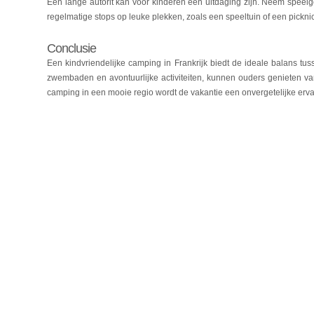
Een lange autorit kan voor kinderen een uitdaging zijn. Neem speel
regelmatige stops op leuke plekken, zoals een speeltuin of een pickn
Conclusie
Een kindvriendelijke camping in Frankrijk biedt de ideale balans tu
zwembaden en avontuurlijke activiteiten, kunnen ouders genieten van
camping in een mooie regio wordt de vakantie een onvergetelijke ervar