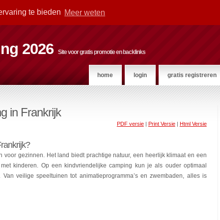
ervaring te bieden
Meer weten
ting 2026
Site voor gratis promotie en backlinks
home
login
gratis registreren
g in Frankrijk
PDF versie
|
Print Versie
|
Html Versie
rankrijk?
 voor gezinnen. Het land biedt prachtige natuur, een heerlijk klimaat en een
s met kinderen. Op een kindvriendelijke camping kun je als ouder optimaal
. Van veilige speeltuinen tot animatieprogramma’s en zwembaden, alles is