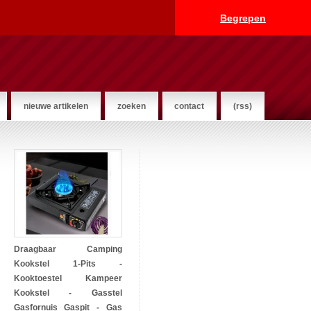
Begrepen
nieuwe artikelen
zoeken
contact
(rss)
Draagbaar Camping
Kookstel 1-Pits -
Kooktoestel Kampeer
Kookstel - Gasstel
Gasfornuis Gaspit - Gas