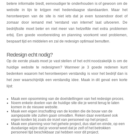
betere informatie biedt, eenvoudiger te onderhouden is of gewoon om de
website in lijn te krijgen met hedendaagse standaarden. Maar het
herontwerpen van de site is niet iets dat je even tussendoor doet of
zomaar door iemand met 'verstand van internet' laat uitvoeren. De
bedrijfssite moet beter en niet meer van hetzelfde met extra problemen
erbij. Een goede voorbereiding en planning voorkomt veel problemen,
bespaart tijd en middelen en zal de redesign optimaal benutten.
Redesign echt nodig?
Op de eerste plaats moet je vast stellen of het echt noodzakelijk is om de
huidige website te redesignen? Wanneer je 3 goede redenen kunt
bedenken waarom het herontwerpen verstandig is voor het bedrijf dan is
het zeer waarschijnlijk een verstandig idee. Maak in dit geval een korte
lijst:
Maak een opsomming van de doelstellingen van het redesign proces.
Noem enkele doelen van de huidige site die je wenst terug te laten
komen in de nieuwe website.
Maak een eigen inschatting van de kosten die de bouw van de
aangepaste site zullen gaan omvatten. Reken daar eventueel ook
eigen kosten bij zoals de inzet van personeel op het project.
Maak een planning voor het gehele project, dus start en einde, op een
dusdanige wijze dat je vooraf weet dat je zelf of het betrokken
personeel tijd beschikbaar zal hebben voor dit project.