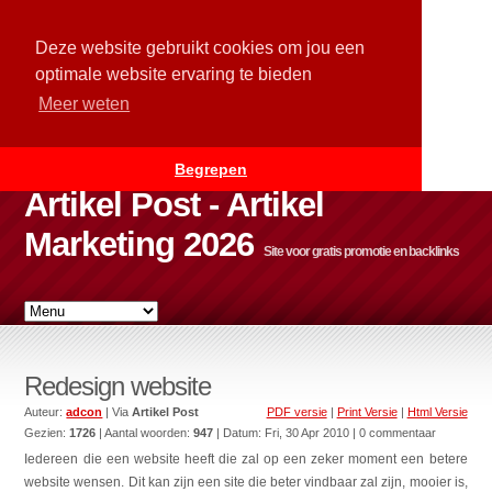
Deze website gebruikt cookies om jou een
optimale website ervaring te bieden
Meer weten
Begrepen
Artikel Post - Artikel
Marketing 2026
Site voor gratis promotie en backlinks
Redesign website
Auteur:
adcon
| Via
Artikel Post
PDF versie
|
Print Versie
|
Html Versie
Gezien:
1726
| Aantal woorden:
947
| Datum:
Fri, 30 Apr 2010
| 0 commentaar
Iedereen die een website heeft die zal op een zeker moment een betere
website wensen. Dit kan zijn een site die beter vindbaar zal zijn, mooier is,