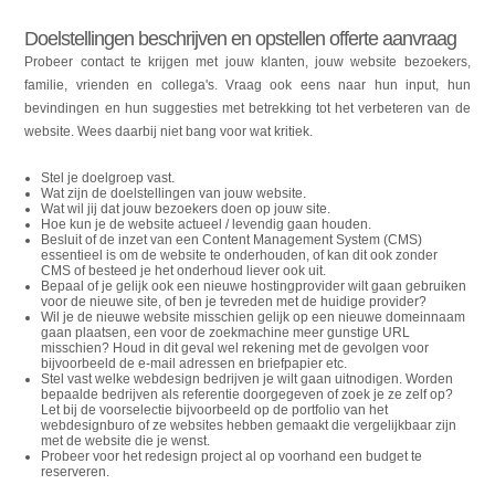
Doelstellingen beschrijven en opstellen offerte aanvraag
Probeer contact te krijgen met jouw klanten, jouw website bezoekers,
familie, vrienden en collega's. Vraag ook eens naar hun input, hun
bevindingen en hun suggesties met betrekking tot het verbeteren van de
website. Wees daarbij niet bang voor wat kritiek.
Stel je doelgroep vast.
Wat zijn de doelstellingen van jouw website.
Wat wil jij dat jouw bezoekers doen op jouw site.
Hoe kun je de website actueel / levendig gaan houden.
Besluit of de inzet van een Content Management System (CMS)
essentieel is om de website te onderhouden, of kan dit ook zonder
CMS of besteed je het onderhoud liever ook uit.
Bepaal of je gelijk ook een nieuwe hostingprovider wilt gaan gebruiken
voor de nieuwe site, of ben je tevreden met de huidige provider?
Wil je de nieuwe website misschien gelijk op een nieuwe domeinnaam
gaan plaatsen, een voor de zoekmachine meer gunstige URL
misschien? Houd in dit geval wel rekening met de gevolgen voor
bijvoorbeeld de e-mail adressen en briefpapier etc.
Stel vast welke webdesign bedrijven je wilt gaan uitnodigen. Worden
bepaalde bedrijven als referentie doorgegeven of zoek je ze zelf op?
Let bij de voorselectie bijvoorbeeld op de portfolio van het
webdesignburo of ze websites hebben gemaakt die vergelijkbaar zijn
met de website die je wenst.
Probeer voor het redesign project al op voorhand een budget te
reserveren.