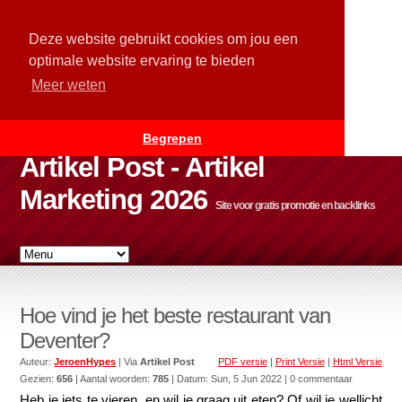
Deze website gebruikt cookies om jou een
optimale website ervaring te bieden
Meer weten
Begrepen
Artikel Post - Artikel
Marketing 2026
Site voor gratis promotie en backlinks
Hoe vind je het beste restaurant van
Deventer?
Auteur:
JeroenHypes
| Via
Artikel Post
PDF versie
|
Print Versie
|
Html Versie
Gezien:
656
| Aantal woorden:
785
| Datum:
Sun, 5 Jun 2022
| 0 commentaar
Heb je iets te vieren, en wil je graag uit eten? Of wil je wellicht 