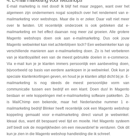
E-mail marketing is niet dood! Ik blijf het maar zeggen, want over het
algemeen zijn ondernemers nogal sceptisch over het rendement van e-
mailmarketing voor webshops. Maar die is er zeker. Daar valt niet meer
over te twisten. Uit recentelijk onderzoek is ook gebleken dat e-
mailmarketing en het effect daarvan nog meer zal groeien. Alle grotere
Magento webshops doen ook aan e-mailmarketing. Dus ook jouw
Magento webwinkel kan niet achterblijven toch? Een webwinkelier kan op
verschillende manieren aan e-mailmarketing doen. Zo is het verbeteren
van je klantloyaliteit een van de meest gebruikte doelen in e-commerce.
Via e-mail kun je je klanten immers persoonlijk een aanbeveling doen,
bijvoorbeeld op basis van eerdere aankopen in je webwinkel. Ook kun je
speciale klantenkortingen geven, en houd je je klanten altijd dicht bij je. E-
mailmarketing is nog steeds de meest persoonlijke vorm van
communicatie tussen een bedrijf en een klant. Doen dus! In Magento
bestaan er vele koppelingen met e-mailmarketing software pakketten. Zo
is MailChimp een bekende, maar het Nederlandse nummer 1 e-
mailmarketing bedrijf Blinker heeft recentelijk ook een Magento webshop
koppeling gemaakt voor e-mailmarketing direct vanuit je webwinkel.
Ideaal dus, want dit bespaard veel tijd en moeite. Het Magento systeem
zelf biedt ook de mogelijkheden om een nieuwsbrief te versturen. Ook dit
kun je zien in die Magento webshop handleiding die ik schreef.