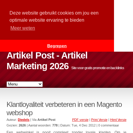
Deze website gebruikt cookies om jou een
optimale website ervaring te bieden
Meer weten
Begrepen
Artikel Post - Artikel
Marketing 2026
Site voor gratis promotie en backlinks
Klantloyaliteit verbeteren in een Magento
webshop
Auteur:
Diedels
| Via
Artikel Post
PDF versie
|
Print Versie
|
Html Versie
Gezien:
2626
| Aantal woorden:
778
| Datum:
Tue, 4 Dec 2012
| 0 commentaar
Een webwinkel is nooit compleet zonder loyale klanten. Om je