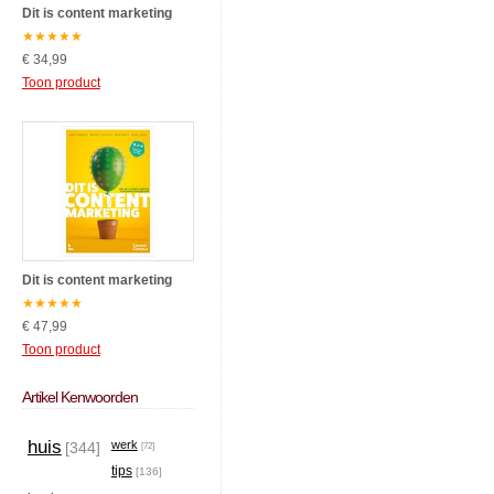
Dit is content marketing
★
★
★
★
★
€ 34,99
Toon product
Dit is content marketing
★
★
★
★
★
€ 47,99
Toon product
Artikel Kenwoorden
huis
werk
[344]
[72]
tips
[136]