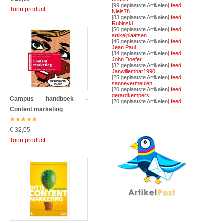
[99 geplaatste Artikelen]
feed
Toon product
Niels78
[83 geplaatste Artikelen]
feed
Rubinski
[50 geplaatste Artikelen]
feed
artikelplaatsen
[46 geplaatste Artikelen]
feed
Jean Paul
[34 geplaatste Artikelen]
feed
John Doefer
[32 geplaatste Artikelen]
feed
Janwillemhar1990
[25 geplaatste Artikelen]
feed
sannevermeulen
[20 geplaatste Artikelen]
feed
gerardkempers
Campus handboek -
[20 geplaatste Artikelen]
feed
Content marketing
★
★
★
★
★
€ 32,05
Toon product