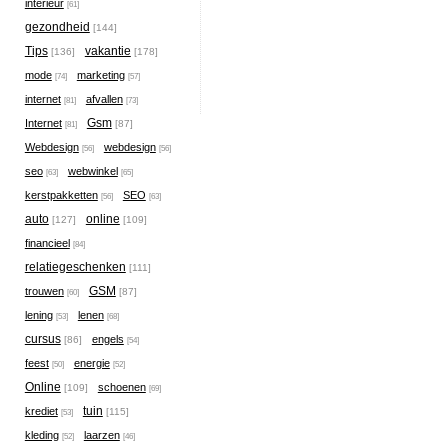
interieur
[61]
gezondheid
[144]
Tips
vakantie
[136]
[178]
mode
marketing
[74]
[57]
internet
afvallen
[81]
[73]
Gsm
Internet
[87]
[81]
Webdesign
webdesign
[56]
[56]
seo
webwinkel
[63]
[65]
kerstpakketten
SEO
[56]
[63]
auto
online
[127]
[109]
financieel
[84]
relatiegeschenken
[111]
GSM
trouwen
[87]
[60]
lening
lenen
[53]
[68]
cursus
engels
[86]
[54]
feest
energie
[50]
[52]
Online
schoenen
[109]
[69]
tuin
krediet
[115]
[53]
kleding
laarzen
[52]
[46]