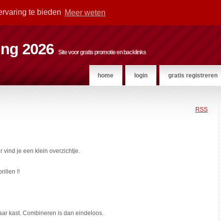
ervaring te bieden
Meer weten
ting 2026
Site voor gratis promotie en backlinks
home
login
gratis registreren
RSS
ind je een klein overzichtje.
illen !!
aar kast. Combineren is dan eindeloos.