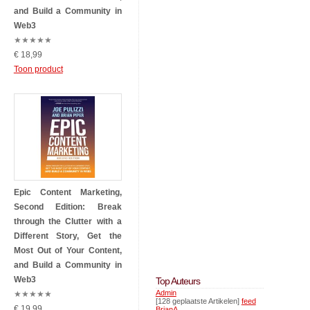
and Build a Community in
Web3
★
★
★
★
★
€ 18,99
Toon product
Epic Content Marketing,
Second Edition: Break
through the Clutter with a
Different Story, Get the
Most Out of Your Content,
and Build a Community in
Web3
Top Auteurs
Admin
★
★
★
★
★
[128 geplaatste Artikelen]
feed
€ 19,99
BrianA