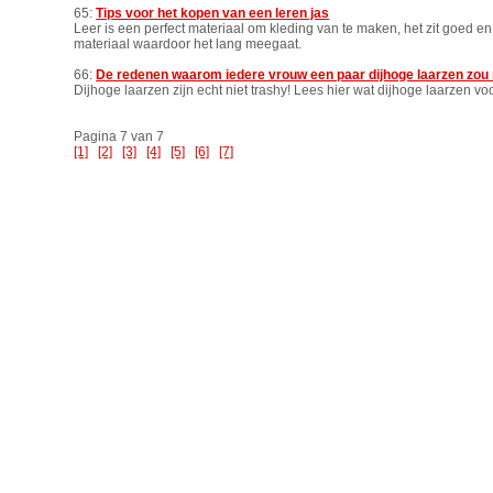
65:
Tips voor het kopen van een leren jas
Leer is een perfect materiaal om kleding van te maken, het zit goed 
materiaal waardoor het lang meegaat.
66:
De redenen waarom iedere vrouw een paar dijhoge laarzen zo
Dijhoge laarzen zijn echt niet trashy! Lees hier wat dijhoge laarzen v
Pagina 7 van 7
[1]
[2]
[3]
[4]
[5]
[6]
[7]