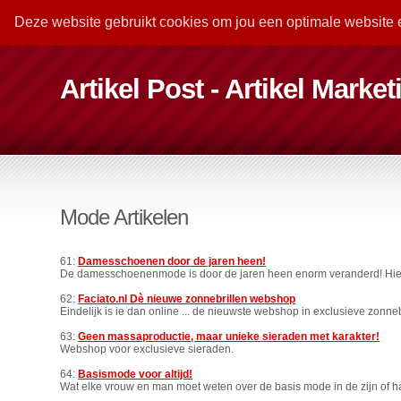
Deze website gebruikt cookies om jou een optimale website 
Artikel Post - Artikel Marke
Mode Artikelen
61:
Damesschoenen door de jaren heen!
De damesschoenenmode is door de jaren heen enorm veranderd! Hier v
62:
Faciato.nl Dè nieuwe zonnebrillen webshop
Eindelijk is ie dan online ... de nieuwste webshop in exclusieve zonnebr
63:
Geen massaproductie, maar unieke sieraden met karakter!
Webshop voor exclusieve sieraden.
64:
Basismode voor altijd!
Wat elke vrouw en man moet weten over de basis mode in de zijn of h