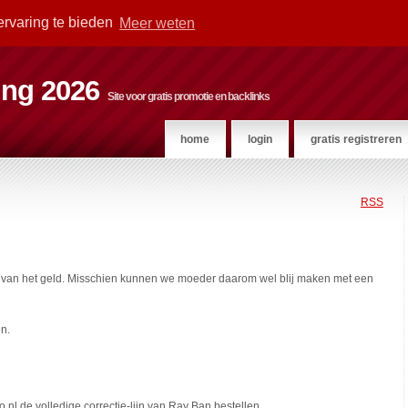
ervaring te bieden
Meer weten
ting 2026
Site voor gratis promotie en backlinks
home
login
gratis registreren
RSS
ft van het geld. Misschien kunnen we moeder daarom wel blij maken met een
n.
to.nl de volledige correctie-lijn van Ray Ban bestellen.