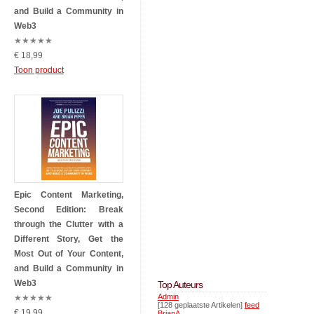
and Build a Community in
Web3
★
★
★
★
★
€ 18,99
Toon product
Epic Content Marketing,
Second Edition: Break
through the Clutter with a
Different Story, Get the
Most Out of Your Content,
and Build a Community in
Web3
Top Auteurs
Admin
★
★
★
★
★
[128 geplaatste Artikelen]
feed
€ 19,99
BrianA