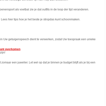
enensport als voetbal zie je dat outfits in de loop der tijd veranderen.
Lees hier tips hoe je het beste je stropdas kunt schoonmaken.
e U in Uw getuigenspeech dient te verwerken, zodat Uw toespraak een unieke
 kunt overkomen
zijn!
 zomaar een juwelier. Let wel op dat je binnen je budget blijft als je bij een