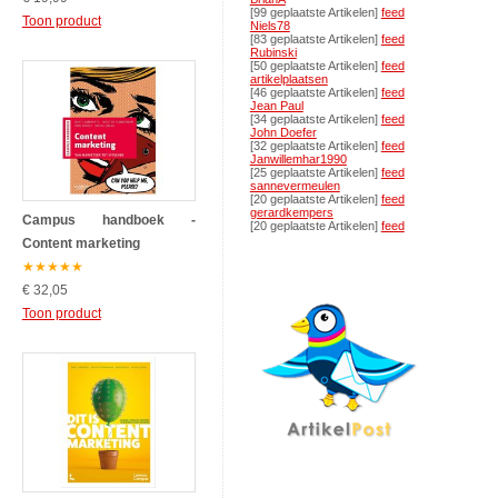
[99 geplaatste Artikelen]
feed
Toon product
Niels78
[83 geplaatste Artikelen]
feed
Rubinski
[50 geplaatste Artikelen]
feed
artikelplaatsen
[46 geplaatste Artikelen]
feed
Jean Paul
[34 geplaatste Artikelen]
feed
John Doefer
[32 geplaatste Artikelen]
feed
Janwillemhar1990
[25 geplaatste Artikelen]
feed
sannevermeulen
[20 geplaatste Artikelen]
feed
gerardkempers
Campus handboek -
[20 geplaatste Artikelen]
feed
Content marketing
★
★
★
★
★
€ 32,05
Toon product