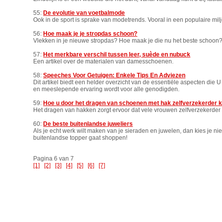
55:
De evolutie van voetbalmode
Ook in de sport is sprake van modetrends. Vooral in een populaire miljo
56:
Hoe maak je je stropdas schoon?
Vlekken in je nieuwe stropdas? Hoe maak je die nu het beste schoon? 
57:
Het merkbare verschil tussen leer, suède en nubuck
Een artikel over de materialen van damesschoenen.
58:
Speeches Voor Getuigen: Enkele Tips En Adviezen
Dit artikel biedt een helder overzicht van de essentiële aspecten di
en meeslepende ervaring wordt voor alle genodigden.
59:
Hoe u door het dragen van schoenen met hak zelfverzekerder
Het dragen van hakken zorgt ervoor dat vele vrouwen zelfverzekerder 
60:
De beste buitenlandse juweliers
Als je echt werk wilt maken van je sieraden en juwelen, dan kies je niet
buitenlandse topper gaat shoppen!
Pagina 6 van 7
[1]
[2]
[3]
[4]
[5]
[6]
[7]