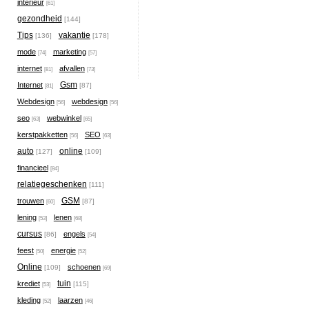
interieur
[61]
gezondheid
[144]
Tips
vakantie
[136]
[178]
mode
marketing
[74]
[57]
internet
afvallen
[81]
[73]
Gsm
Internet
[87]
[81]
Webdesign
webdesign
[56]
[56]
seo
webwinkel
[63]
[65]
kerstpakketten
SEO
[56]
[63]
auto
online
[127]
[109]
financieel
[84]
relatiegeschenken
[111]
GSM
trouwen
[87]
[60]
lening
lenen
[53]
[68]
cursus
engels
[86]
[54]
feest
energie
[50]
[52]
Online
schoenen
[109]
[69]
tuin
krediet
[115]
[53]
kleding
laarzen
[52]
[46]