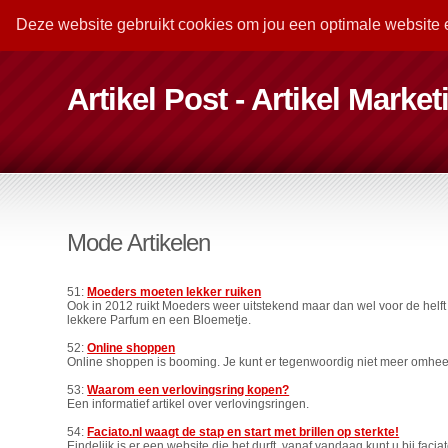
Deze website gebruikt cookies om jou een optimale website 
Artikel Post - Artikel Marke
Mode Artikelen
51:
Moeders moeten lekker ruiken
Ook in 2012 ruikt Moeders weer uitstekend maar dan wel voor de hel
lekkere Parfum en een Bloemetje.
52:
Online shoppen
Online shoppen is booming. Je kunt er tegenwoordig niet meer omhee
53:
Waarom een verlovingsring kopen?
Een informatief artikel over verlovingsringen.
54:
Faciato.nl waagt de stap en start met brillen op sterkte!
Eindelijk is er een website die het durft, vanaf vandaag kunt u bij facia