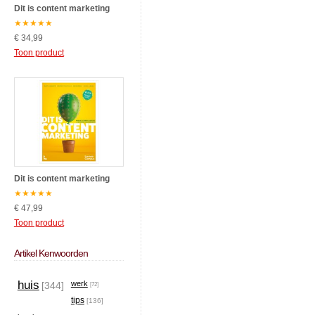
Dit is content marketing
★
★
★
★
★
€ 34,99
Toon product
Dit is content marketing
★
★
★
★
★
€ 47,99
Toon product
Artikel Kenwoorden
huis
werk
[344]
[72]
tips
[136]